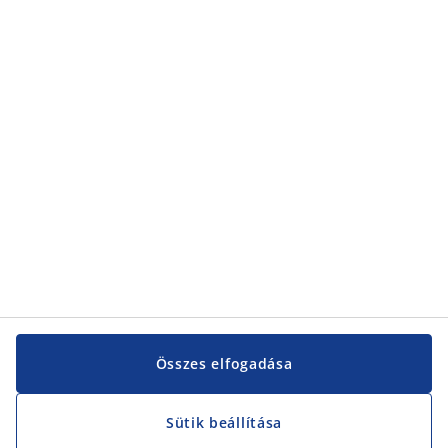
Kategóriák
Kategóriák
Vevőszolgálat
Vevőszolgálat
JYSK
JYSK
KÖZPONTI IRODA
JYSK követése
Összes elfogadása
Sütik beállítása