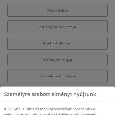
Személyre szabott élményt nyújtunk
A JYSK-nél sütiket és mobilazonosítókat használunk a
weboldalunkon tett látogatások kellemes élményének