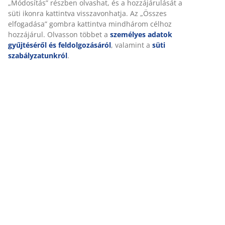
„Módosítás” részben olvashat, és a hozzájárulását a
süti ikonra kattintva visszavonhatja. Az „Összes
elfogadása” gombra kattintva mindhárom célhoz
hozzájárul. Olvasson többet a
személyes adatok
Részletes Adatok
gyűjtéséről és feldolgozásáról
, valamint a
süti
szabályzatunkról
.
Értékelések
(
39
)
Kiszállítás