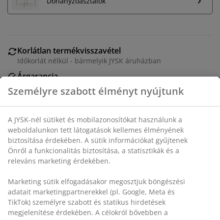
Dohányzóasztalok
Korlátlan termékvisszavétel
Időkorlát nélkül - bármelyik JYSK áruházban
Árgarancia
30 napos árgarancia minden termékre
Személyre szabott élményt nyújtunk
Rugalmas házhozszállítás
Gyors és egyszerű házhozszállítás, ahogy Ön szeretné
A JYSK-nél sütiket és mobilazonosítókat használunk a
weboldalunkon tett látogatások kellemes élményének
biztosítása érdekében. A sütik információkat gyűjtenek
Önről a funkcionalitás biztosítása, a statisztikák és a
2-személyes kanapé jobbra néző fekvőfotellel, teddy
releváns marketing érdekében.
plüss huzattal. Habszivacs ülő- és hátpárnával. Nem
megfordítható. SZ223 x MA74 x MÉ141 cm
Marketing sütik elfogadásakor megosztjuk böngészési
adatait marketingpartnerekkel (pl. Google, Meta és
SKU: 3650128
TikTok) személyre szabott és statikus hirdetések
megjelenítése érdekében. A célokról bővebben a
Összeszerelési útmutató