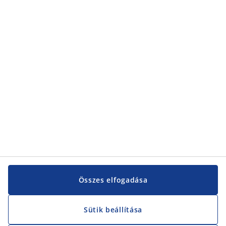
Kategóriák
Kategóriák
Vevőszolgálat
Vevőszolgálat
JYSK
JYSK
KÖZPONTI IRODA
JYSK követése
Összes elfogadása
Sütik beállítása