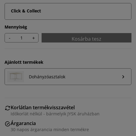
Click & Collect
Mennyiség
-
+
Kosárba tesz
Ajánlott termékek
Dohányzóasztalok
Korlátlan termékvisszavétel
Személyre szabott élményt nyújtunk
Időkorlát nélkül - bármelyik JYSK áruházban
Árgarancia
A JYSK-nél sütiket és mobilazonosítókat használunk a
30 napos árgarancia minden termékre
weboldalunkon tett látogatások kellemes élményének