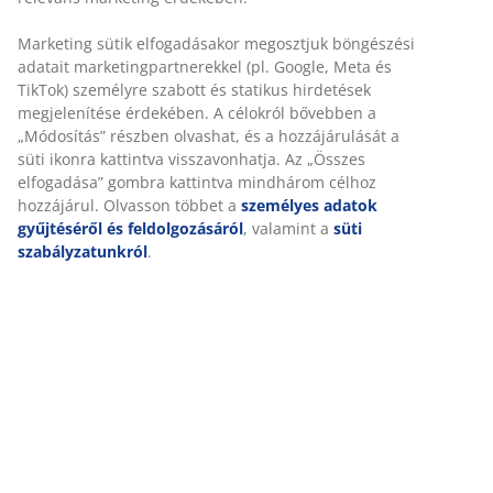
Összeszerelési útmutató
Részletes Adatok
Személyre szabott élményt nyújtunk
Értékelések
(
6
)
A JYSK-nél sütiket és mobilazonosítókat használunk a
weboldalunkon tett látogatások kellemes élményének biztosítás
érdekében. A sütik információkat gyűjtenek Önről a funkcionalit
biztosítása, a statisztikák és a releváns marketing érdekében.
Kiszállítás
Marketing sütik elfogadásakor megosztjuk böngészési adatait
marketingpartnerekkel (pl. Google, Meta és TikTok) személyre
szabott és statikus hirdetések megjelenítése érdekében. A célok
bővebben a „Módosítás” részben olvashat, és a hozzájárulását a 
ikonra kattintva visszavonhatja. Az „Összes elfogadása” gombra
kattintva mindhárom célhoz hozzájárul. Olvasson többet a