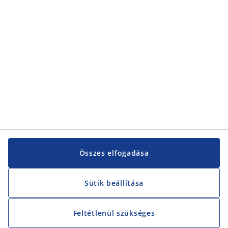
Vevőszolgálat
Vevőszolgálat
JYSK
JYSK
KÖZPONTI IRODA
JYSK követése