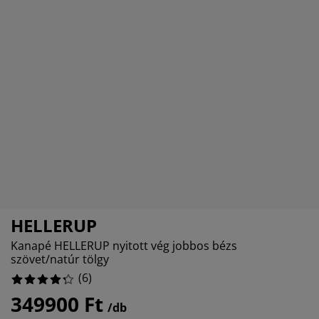
torápolók és kiegészítők
ltéri világítás
0%
pedők
ykeretek
lágítás
0%
mping
hásszekrények
yalapok
ztartás
0%
lószoba bútorok
yrácsok
erekszoba
.666666666666664%
erek matracok
sási kiegészítők
erekágyak
HELLERUP
Kanapé HELLERUP nyitott vég jobbos bézs
szövet/natúr tölgy
(
6
)
349900 Ft
/db