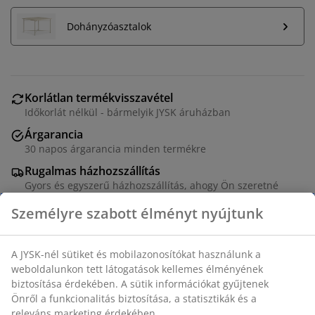
Dohányzóasztalok
Korlátlan termékvisszavétel
Időkorlát nélkül - bármelyik JYSK áruházban
Árgarancia
30 napos árgarancia minden termékre
Rugalmas házhozszállítás
Gyors és egyszerű házhozszállítás, ahogy Ön szeretné
4-személyes kanapé szövet huzattal. Habszivacs üléssel
és hátpárnával. Tömörfa lábakkal. Nem megfordítható.
SZ271 x MA82 x MÉ90/206 cm
SKU: 3690483