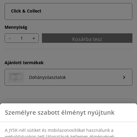
Click & Collect
Mennyiség
-
+
Kosárba tesz
Ajánlott termékek
Dohányzóasztalok
Korlátlan termékvisszavétel
Időkorlát nélkül - bármelyik JYSK áruházban
Árgarancia
30 napos árgarancia minden termékre