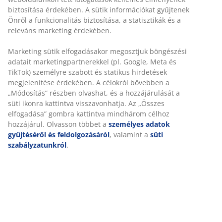
Rugalmas házhozszállítás
Gyors és egyszerű házhozszállítás, ahogy Ön szeretné
2-személyes szövet kanapé. Ülőpárna táskarugókkal és
habszivaccsal. Habszivacs hátpárna. Tömörfa lábakkal.
SZ150 x MA78 x MÉ84 cm
SKU: 3630124
Összeszerelési útmutató
Részletes Adatok
Értékelések
(
9
)