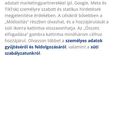
adatait marketingpartnerekkel (pl. Google, Meta és
140x200 cm. SZ240 x MA86 x MÉ88 cm
TikTok) személyre szabott és statikus hirdetések
megjelenítése érdekében. A célokról bővebben a
SKU: 3630085
„Módosítás” részben olvashat, és a hozzájárulását a
süti ikonra kattintva visszavonhatja. Az „Összes
Összeszerelési útmutató
elfogadása” gombra kattintva mindhárom célhoz
hozzájárul. Olvasson többet a
személyes adatok
gyűjtéséről és feldolgozásáról
, valamint a
süti
szabályzatunkról
.
Részletes Adatok
Értékelések
(
25
)
Kiszállítás