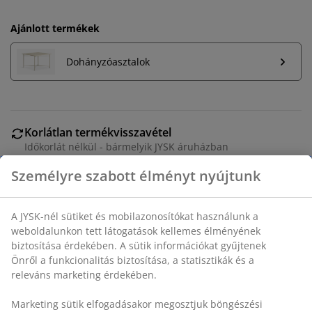
Ajánlott termékek
Dohányzóasztalok
Korlátlan termékvisszavétel
Időkorlát nélkül - bármelyik JYSK áruházban
Árgarancia
Személyre szabott élményt nyújtunk
30 napos árgarancia minden termékre
Rugalmas házhozszállítás
A JYSK-nél sütiket és mobilazonosítókat használunk a
Gyors és egyszerű házhozszállítás, ahogy Ön szeretné
weboldalunkon tett látogatások kellemes élményének
biztosítása érdekében. A sütik információkat gyűjtenek
Önről a funkcionalitás biztosítása, a statisztikák és a
releváns marketing érdekében.
3-személyes kanapéágy szövet huzattal. A kanapé
könnyedén ággyá alakítható. Ülőpárna táskarugókkal
Marketing sütik elfogadásakor megosztjuk böngészési
és habszivaccsal. Habszivacs hátpárnával. Fekvőbetét