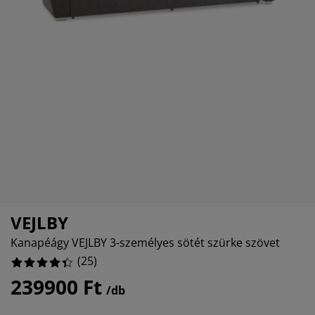
útorápolók és kiegészítők
ltéri világítás
epedők
gykeretek
lágítás
emping
uhásszekrények
gyalapok
áztartás
álószoba bútorok
gyrácsok
yerekszoba
yerek matracok
osási kiegészítők
yerekágyak
VEJLBY
Kanapéágy VEJLBY 3-személyes sötét szürke szövet
(
25
)
239900 Ft
/db