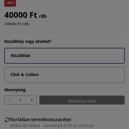
-46%
40000 Ft
/db
74900 Ft /db
Kiszállítás vagy átvétel?
Kiszállítás
Click & Collect
Mennyiség
-
+
Kosárba tesz
Korlátlan termékvisszavétel
Időkorlát nélkül - bármelyik JYSK áruházban