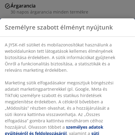
Árgarancia
30 napos árgarancia minden termékre
Rugalmas házhozszállítás
Személyre szabott élményt nyújtunk
Gyors és egyszerű házhozszállítás, ahogy Ön szeretné
A JYSK-nél sütiket és mobilazonosítókat használunk a
weboldalunkon tett látogatások kellemes élményének
Szövet huzattal. Habszivacs ülő- és hátrésszel. Tömör
biztosítása érdekében. A sütik információkat gyűjtenek
fa vázzal. SZ67 x MA81 x MÉ70 cm
Önről a funkcionalitás biztosítása, a statisztikák és a
releváns marketing érdekében.
SKU: 3650025
Marketing sütik elfogadásakor megosztjuk böngészési
Összeszerelési útmutató
adatait marketingpartnerekkel (pl. Google, Meta és
TikTok) személyre szabott és statikus hirdetések
megjelenítése érdekében. A célokról bővebben a
„Módosítás” részben olvashat, és a hozzájárulását a
Részletes Adatok
süti ikonra kattintva visszavonhatja. Az „Összes
elfogadása” gombra kattintva mindhárom célhoz
hozzájárul. Olvasson többet a
személyes adatok
gyűjtéséről és feldolgozásáról
, valamint a
süti