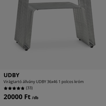
útorápolók és kiegészítők
ltéri világítás
epedők
gykeretek
lágítás
%
emping
uhásszekrények
gyalapok
áztartás
%
álószoba bútorok
gyrácsok
yerekszoba
%
yerek matracok
osási kiegészítők
yerekágyak
UDBY
Virágtartó állvány UDBY 36x46 1 polcos króm
(
33
)
20000 Ft
/db