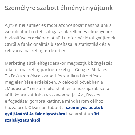
Személyre szabott élményt nyújtunk
Króm. SZ36 x H46 x MA46 cm
A JYSK-nél sütiket és mobilazonosítókat használunk a
weboldalunkon tett látogatások kellemes élményének
SKU: 3640262
biztosítása érdekében. A sütik információkat gyűjtenek
Önről a funkcionalitás biztosítása, a statisztikák és a
Összeszerelési útmutató
releváns marketing érdekében.
Marketing sütik elfogadásakor megosztjuk böngészési
adatait marketingpartnerekkel (pl. Google, Meta és
Részletes Adatok
TikTok) személyre szabott és statikus hirdetések
megjelenítése érdekében. A célokról bővebben a
„Módosítás” részben olvashat, és a hozzájárulását a
süti ikonra kattintva visszavonhatja. Az „Összes
Értékelések
elfogadása” gombra kattintva mindhárom célhoz
(
33
)
hozzájárul. Olvasson többet a
személyes adatok
gyűjtéséről és feldolgozásáról
, valamint a
süti
szabályzatunkról
.
Kiszállítás