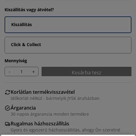
Kiszállítás vagy átvétel?
Kiszállítás
Click & Collect
Mennyiség
-
+
Kosárba tesz
Korlátlan termékvisszavétel
Időkorlát nélkül - bármelyik JYSK áruházban
Árgarancia
30 napos árgarancia minden termékre
Rugalmas házhozszállítás
Gyors és egyszerű házhozszállítás, ahogy Ön szeretné