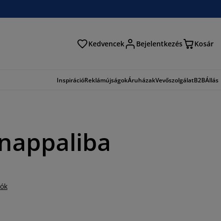
Kedvencek
Bejelentkezés
Kosár
és
Inspiráció
Reklámújságok
Áruházak
Vevőszolgálat
B2B
Állás
 nappaliba
iók