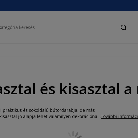
Keres
sztal és kisasztal a
li praktikus és sokoldalú bútordarabja, de más
kisasztal jó alapja lehet valamilyen dekorációnak,
További informác
zolgálhat, például tarthatjuk rajta a
. A JYSK választékában számos különböző méretű,
dohányzóasztal, szögletes dohányzóasztal, üveg