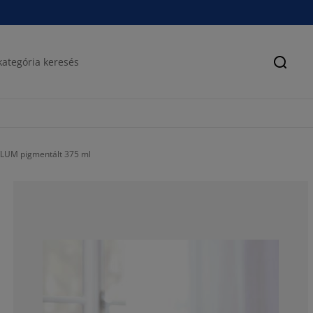
Keres
AVLUM pigmentált 375 ml
60%
20%