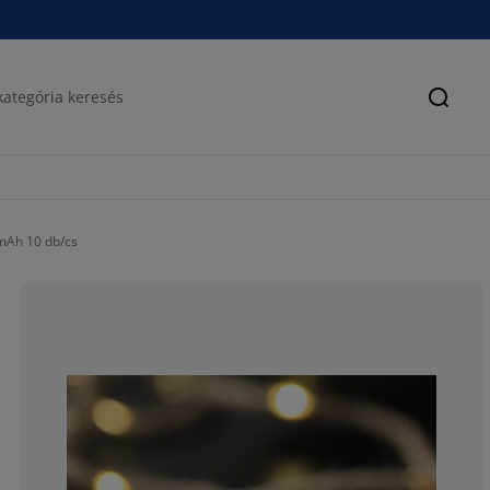
Keres
mAh 10 db/cs
60%
0%