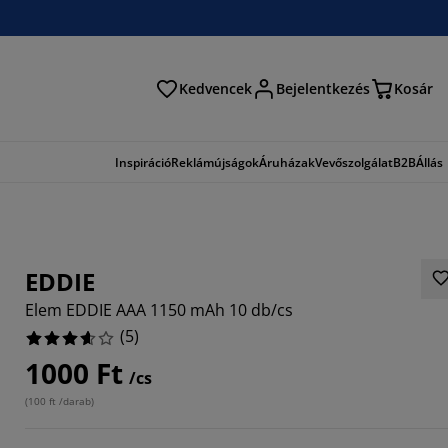
Kedvencek
Bejelentkezés
Kosár
és
Inspiráció
Reklámújságok
Áruházak
Vevőszolgálat
B2B
Állás
EDDIE
Elem EDDIE AAA 1150 mAh 10 db/cs
(
5
)
1000 Ft
/cs
(
100 ft /darab
)