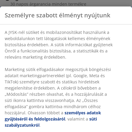
30 napos árgarancia minden termékre
Rugalmas házhozszállítás
Személyre szabott élményt nyújtunk
Gyors és egyszerű házhozszállítás, ahogy Ön szeretné
A JYSK-nél sütiket és mobilazonosítókat használunk a
weboldalunkon tett látogatások kellemes élményének
Dekor furnér. SZ70 x MA160 x MÉ2 cm
biztosítása érdekében. A sütik információkat gyűjtenek
Önről a funkcionalitás biztosítása, a statisztikák és a
releváns marketing érdekében.
SKU: 3805164
Marketing sütik elfogadásakor megosztjuk böngészési
Összeszerelési útmutató
adatait marketingpartnerekkel (pl. Google, Meta és
TikTok) személyre szabott és statikus hirdetések
megjelenítése érdekében. A célokról bővebben a
„Módosítás” részben olvashat, és a hozzájárulását a
Részletes Adatok
süti ikonra kattintva visszavonhatja. Az „Összes
elfogadása” gombra kattintva mindhárom célhoz
hozzájárul. Olvasson többet a
személyes adatok
gyűjtéséről és feldolgozásáról
, valamint a
süti
Értékelések
szabályzatunkról
.
(
246
)