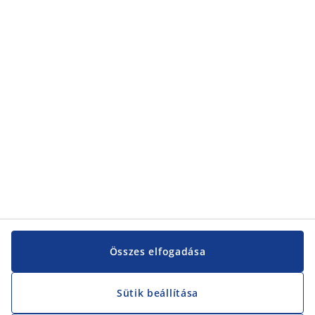
Kategóriák
Kategóriák
Vevőszolgálat
Vevőszolgálat
JYSK
JYSK
KÖZPONTI IRODA
JYSK követése
Összes elfogadása
Sütik beállítása