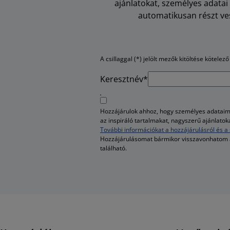
ajánlatokat, személyes adata
automatikusan részt ves
A csillaggal (*) jelölt mezők kitöltése kötelező
Keresztnév*
Hozzájárulok ahhoz, hogy személyes adataim 
az inspiráló tartalmakat, nagyszerű ajánlato
További információkat a hozzájárulásról és a 
Hozzájárulásomat bármikor visszavonhatom
található.