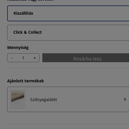
Kiszállítás
3332%
Click & Collect
Mennyiség
-
+
Kosárba tesz
Ajánlott termékek
Szőnyegalátét