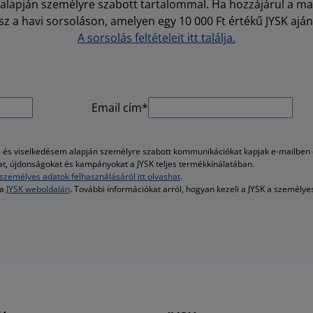
i alapján személyre szabott tartalommal. Ha hozzájárul a m
z a havi sorsoláson, amelyen egy 10 000 Ft értékű JYSK aján
A sorsolás feltételeit itt találja.
Email cím*
és viselkedésem alapján személyre szabott kommunikációkat kapjak e-mailben é
kat, újdonságokat és kampányokat a JYSK teljes termékkínálatában.
személyes adatok felhasználásáról itt olvashat
.
 a
JYSK weboldalán
. További információkat arról, hogyan kezeli a JYSK a személy