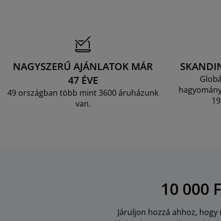
NAGYSZERŰ AJÁNLATOK MÁR
SKANDI
47 ÉVE
Globá
hagyományo
49 országban több mint 3600 áruházunk
19
van.
10 000 
Járuljon hozzá ahhoz, hogy m