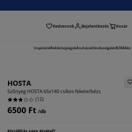
Kedvencek
Bejelentkezés
Kosár
és
Inspiráció
Reklámújságok
Áruházak
Vevőszolgálat
B2B
Állás
HOSTA
Szőnyeg HOSTA 65x140 csíkos fekete/bézs
(
12
)
6500 Ft
/db
6667%
Kiszállítás vagy átvétel?