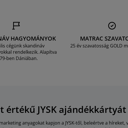
NÁV HAGYOMÁNYOK
MATRAC SZAVAT
lis cégünk skandináv
25 év szavatosság GOLD m
kkal rendelkezik. Alapítva
79-ben Dániában.
Ft értékű JYSK ajándékkártyát
arketing anyagokat kapjon a JYSK-től, beleértve a híreket, 