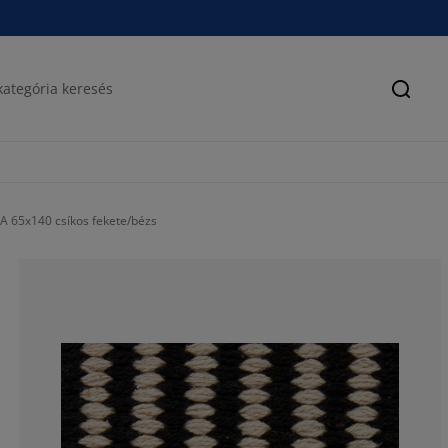
Keres
 65x140 csíkos fekete/bézs
41.6666666666
0%