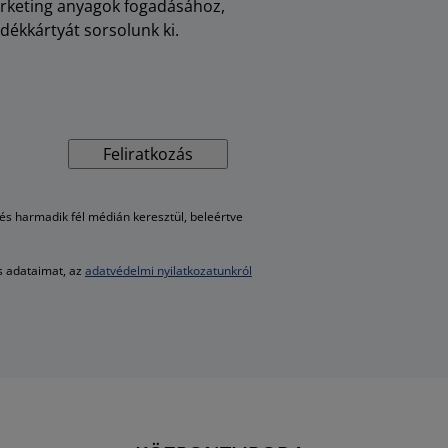
arketing anyagok fogadásához,
dékkártyát sorsolunk ki.
Feliratkozás
s harmadik fél médián keresztül, beleértve
es adataimat, az
adatvédelmi nyilatkozatunkról