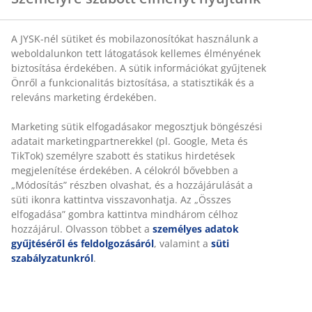
A JYSK-nél sütiket és mobilazonosítókat használunk a
SKU: 6881144
weboldalunkon tett látogatások kellemes élményének
biztosítása érdekében. A sütik információkat gyűjtenek
Önről a funkcionalitás biztosítása, a statisztikák és a
releváns marketing érdekében.
Részletes Adatok
Marketing sütik elfogadásakor megosztjuk böngészési
adatait marketingpartnerekkel (pl. Google, Meta és
TikTok) személyre szabott és statikus hirdetések
Értékelések
megjelenítése érdekében. A célokról bővebben a
(
3
)
„Módosítás” részben olvashat, és a hozzájárulását a
süti ikonra kattintva visszavonhatja. Az „Összes
elfogadása” gombra kattintva mindhárom célhoz
hozzájárul. Olvasson többet a
személyes adatok
Kiszállítás
gyűjtéséről és feldolgozásáról
, valamint a
süti
szabályzatunkról
.