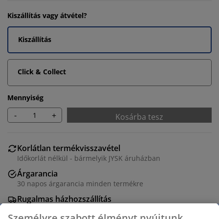
Kiszállítás vagy átvétel?
Kiszállítás
Click & Collect
Mennyiség
-
+
Kosárba tesz
Korlátlan termékvisszavétel
Időkorlát nélkül - bármelyik JYSK áruházban
Árgarancia
30 napos árgarancia minden termékre
Rugalmas házhozszállítás
Gyors és egyszerű házhozszállítás, ahogy Ön szeretné
Személyre szabott élményt nyújtunk