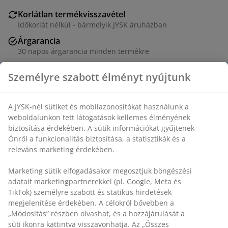
Korlátlan termékvisszavétel
Időkorlát nélkül - bármelyik JYSK áruházban
Árgarancia
30 napos árgarancia minden termékre
Rugalmas házhozszállítás
Gyors és egyszerű házhozszállítás, ahogy Ön szeretné
SKU: 6898629
Személyre szabott élményt nyújtunk
Részletes Adatok
A JYSK-nél sütiket és mobilazonosítókat használunk a
weboldalunkon tett látogatások kellemes élményének
biztosítása érdekében. A sütik információkat gyűjtenek Önről
Értékelések
a funkcionalitás biztosítása, a statisztikák és a releváns
(
0
)
marketing érdekében.