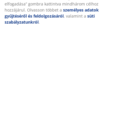
Marketing sütik elfogadásakor megosztjuk böngészési adatait
marketingpartnerekkel (pl. Google, Meta és TikTok) személyre
Kiszállítás
szabott és statikus hirdetések megjelenítése érdekében. A
célokról bővebben a „Módosítás” részben olvashat, és a
hozzájárulását a süti ikonra kattintva visszavonhatja. Az
„Összes elfogadása” gombra kattintva mindhárom célhoz
hozzájárul. Olvasson többet a
személyes adatok gyűjtéséről
és feldolgozásáról
, valamint a
süti szabályzatunkról
.