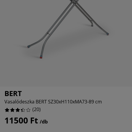
torápolók és kiegészítők
ltéri világítás
epedők
ykeretek
lágítás
emping
hásszekrények
yalapok
ztartás
lószoba bútorok
yrácsok
erekszoba
erek matracok
sási kiegészítők
erekágyak
BERT
Vasalódeszka BERT SZ30xH110xMA73-89 cm
(
20
)
11500 Ft
/db