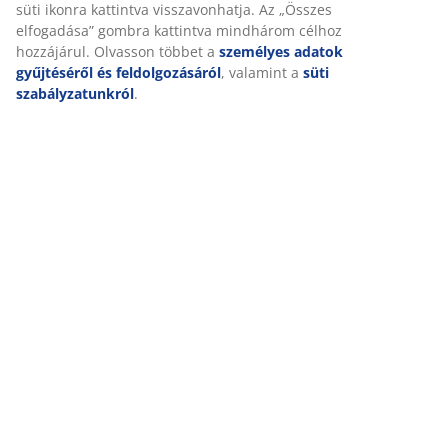
Marketing sütik elfogadásakor megosztjuk böngészési
(
20
)
adatait marketingpartnerekkel (pl. Google, Meta és TikTok)
személyre szabott és statikus hirdetések megjelenítése
érdekében. A célokról bővebben a „Módosítás” részben
Kiszállítás
olvashat, és a hozzájárulását a süti ikonra kattintva
visszavonhatja. Az „Összes elfogadása” gombra kattintva
mindhárom célhoz hozzájárul. Olvasson többet a
személyes
adatok gyűjtéséről és feldolgozásáról
, valamint a
süti
szabályzatunkról
.