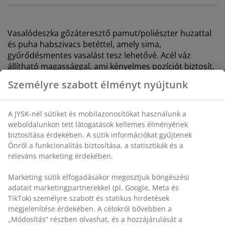
Vasalódeszka gőzáteresztő pamut/poliészter huzattal
és puha habszivacs betéttel, amely sima,
gyűrődésmentes vasalást tesz lehetővé. Acél váz
állítható magassággal, ami kényelmes pozíciót biztosít.
Kényelmes vasalótartóval, így mindig van hová tenni a
vasalót. A kisebb méret tökéletessé teszi kisebb
otthonok számára. Összecsukható a könnyű tárolás
érdekében. SZ30 x H110 x MA73-89 cm
SKU: 4912380
Személyre szabott élményt nyújtunk
A JYSK-nél sütiket és mobilazonosítókat használunk a
Részletes Adatok
weboldalunkon tett látogatások kellemes élményének
biztosítása érdekében. A sütik információkat gyűjtenek
Önről a funkcionalitás biztosítása, a statisztikák és a
releváns marketing érdekében.
Értékelések