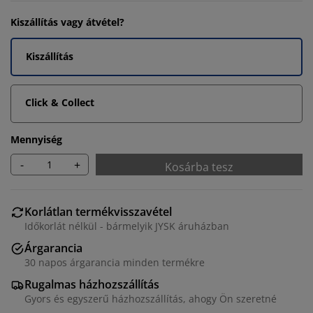
Kiszállítás vagy átvétel?
Kiszállítás
Click & Collect
Mennyiség
-
+
Kosárba tesz
Korlátlan termékvisszavétel
Időkorlát nélkül - bármelyik JYSK áruházban
Árgarancia
30 napos árgarancia minden termékre
Rugalmas házhozszállítás
Gyors és egyszerű házhozszállítás, ahogy Ön szeretné