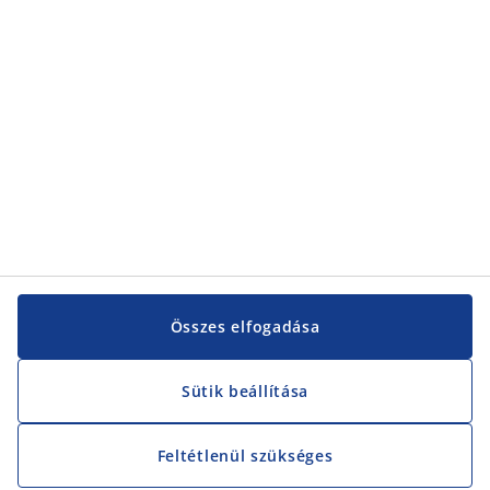
Vevőszolgálat
Vevőszolgálat
JYSK
JYSK
KÖZPONTI IRODA
JYSK követése