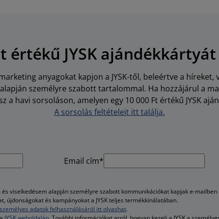
Ft értékű JYSK ajándékkártyát
arketing anyagokat kapjon a JYSK-től, beleértve a híreket, 
i alapján személyre szabott tartalommal. Ha hozzájárul a m
z a havi sorsoláson, amelyen egy 10 000 Ft értékű JYSK aján
A sorsolás feltételeit itt találja.
Email cím*
és viselkedésem alapján személyre szabott kommunikációkat kapjak e-mailben é
kat, újdonságokat és kampányokat a JYSK teljes termékkínálatában.
személyes adatok felhasználásáról itt olvashat
.
 a
JYSK weboldalán
. További információkat arról, hogyan kezeli a JYSK a személy