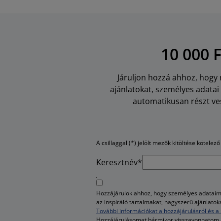
10 000 
Járuljon hozzá ahhoz, hogy m
ajánlatokat, személyes adata
automatikusan részt ves
A csillaggal (*) jelölt mezők kitöltése kötelező
Keresztnév*
Hozzájárulok ahhoz, hogy személyes adataim 
az inspiráló tartalmakat, nagyszerű ajánlato
További információkat a hozzájárulásról és a 
Hozzájárulásomat bármikor visszavonhatom