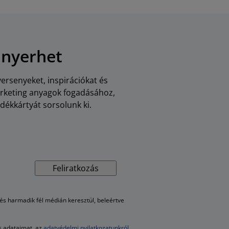
 nyerhet
versenyeket, inspirációkat és
arketing anyagok fogadásához,
dékkártyát sorsolunk ki.
Feliratkozás
s harmadik fél médián keresztül, beleértve
es adataimat, az
adatvédelmi nyilatkozatunkról