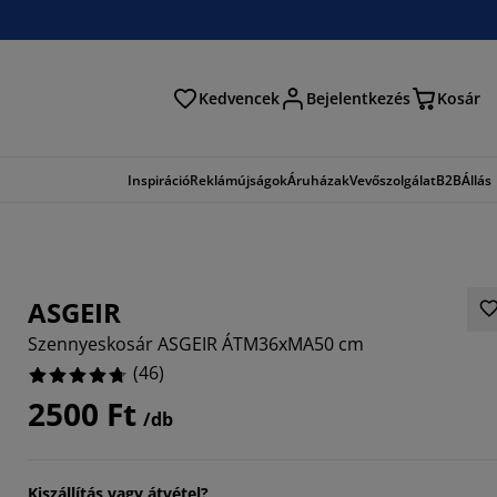
Kedvencek
Bejelentkezés
Kosár
és
Inspiráció
Reklámújságok
Áruházak
Vevőszolgálat
B2B
Állás
ASGEIR
Szennyeskosár ASGEIR ÁTM36xMA50 cm
(
46
)
2500 Ft
/db
3914%
4348%
Kiszállítás vagy átvétel?