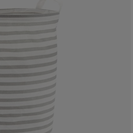
4.347826086956
0%
0%