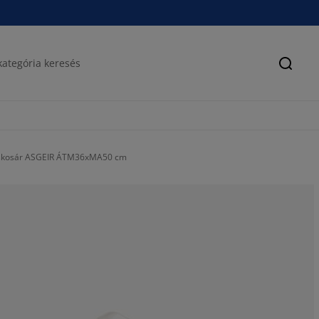
Keres
skosár ASGEIR ÁTM36xMA50 cm
76.0869565217
19.56521739130