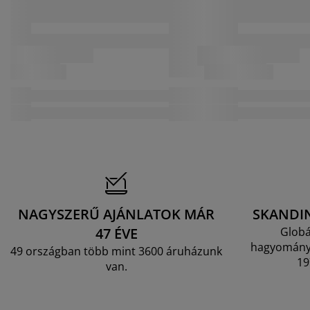
NAGYSZERŰ AJÁNLATOK MÁR
SKANDI
47 ÉVE
Globá
hagyományo
49 országban több mint 3600 áruházunk
19
van.