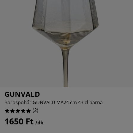
útorápolók és kiegészítők
ltéri világítás
epedők
gykeretek
lágítás
emping
uhásszekrények
gyalapok
áztartás
álószoba bútorok
gyrácsok
yerekszoba
yerek matracok
osási kiegészítők
yerekágyak
GUNVALD
Borospohár GUNVALD MA24 cm 43 cl barna
(
2
)
1650 Ft
/db