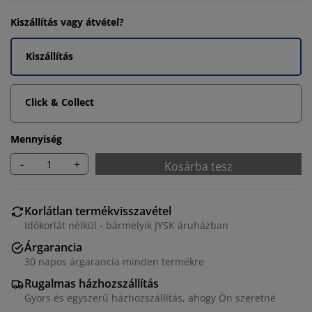
Kiszállítás vagy átvétel?
Kiszállítás
Click & Collect
Mennyiség
-
+
Kosárba tesz
Korlátlan termékvisszavétel
Időkorlát nélkül - bármelyik JYSK áruházban
Árgarancia
30 napos árgarancia minden termékre
Rugalmas házhozszállítás
Gyors és egyszerű házhozszállítás, ahogy Ön szeretné