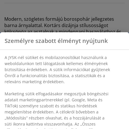
Modern, szögletes formájú borospohár jellegzetes
barna árnyalattal. Kortárs dizájnja stílusosságot
kölcsönöz az asztalnak a mindennapi használathoz és
a különleges alkalmakhoz egyaránt. ÁTM7 x MA24 cm
Személyre szabott élményt nyújtunk
SKU: 4912975
A JYSK-nél sütiket és mobilazonosítókat használunk a
weboldalunkon tett látogatások kellemes élményének
biztosítása érdekében. A sütik információkat gyűjtenek
Önről a funkcionalitás biztosítása, a statisztikák és a
Részletes Adatok
releváns marketing érdekében.
Marketing sütik elfogadásakor megosztjuk böngészési
adatait marketingpartnerekkel (pl. Google, Meta és
Értékelések
TikTok) személyre szabott és statikus hirdetések
(
2
)
megjelenítése érdekében. A célokról bővebben a
„Módosítás” részben olvashat, és a hozzájárulását a
süti ikonra kattintva visszavonhatja. Az „Összes