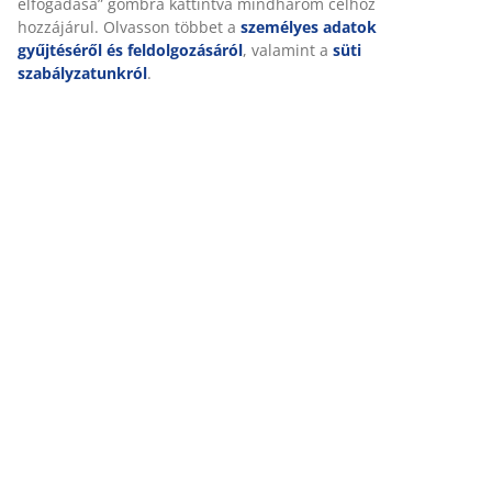
elfogadása” gombra kattintva mindhárom célhoz
Kiszállítás
hozzájárul. Olvasson többet a
személyes adatok
gyűjtéséről és feldolgozásáról
, valamint a
süti
szabályzatunkról
.