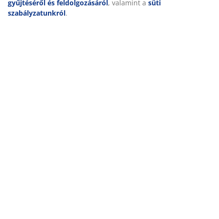
gyűjtéséről és feldolgozásáról
, valamint a
süti
Kiszállítás
szabályzatunkról
.