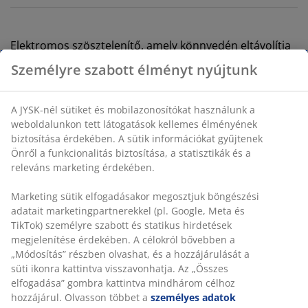
Elektromos szösztelenítő, amely könnyedén eltávolítja
a szöszt a kötött ruhadarabokról, takarókról és egyéb
Személyre szabott élményt nyújtunk
textíliákról. 2 darab AA elemet igényel (nem tartozék).
SZ6 x H7 x MA14 cm
A JYSK-nél sütiket és mobilazonosítókat használunk a
weboldalunkon tett látogatások kellemes élményének
SKU: 4912774
biztosítása érdekében. A sütik információkat gyűjtenek
Önről a funkcionalitás biztosítása, a statisztikák és a
releváns marketing érdekében.
Részletes Adatok
Marketing sütik elfogadásakor megosztjuk böngészési
adatait marketingpartnerekkel (pl. Google, Meta és
TikTok) személyre szabott és statikus hirdetések
megjelenítése érdekében. A célokról bővebben a
Értékelések
„Módosítás” részben olvashat, és a hozzájárulását a
(
104
)
süti ikonra kattintva visszavonhatja. Az „Összes
elfogadása” gombra kattintva mindhárom célhoz
hozzájárul. Olvasson többet a
személyes adatok