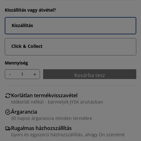
Kiszállítás vagy átvétel?
Kiszállítás
Click & Collect
Mennyiség
-
+
Kosárba tesz
Korlátlan termékvisszavétel
Időkorlát nélkül - bármelyik JYSK áruházban
Árgarancia
30 napos árgarancia minden termékre
Rugalmas házhozszállítás
Gyors és egyszerű házhozszállítás, ahogy Ön szeretné