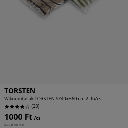
útorápolók és kiegészítők
ltéri világítás
epedők
gykeretek
lágítás
%
emping
uhásszekrények
gyalapok
áztartás
%
álószoba bútorok
gyrácsok
yerekszoba
%
yerek matracok
osási kiegészítők
yerekágyak
TORSTEN
Vákuumtasak TORSTEN SZ40xH60 cm 2 db/cs
(
23
)
1000 Ft
/cs
(
500 ft /darab
)