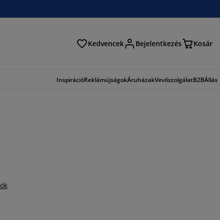
Kedvencek
Bejelentkezés
Kosár
és
Inspiráció
Reklámújságok
Áruházak
Vevőszolgálat
B2B
Állás
iók