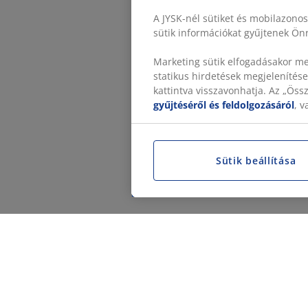
A JYSK-nél sütiket és mobilazono
sütik információkat gyűjtenek Önr
Marketing sütik elfogadásakor me
statikus hirdetések megjelenítése
kattintva visszavonhatja. Az „Ös
gyűjtéséről és feldolgozásáról
, 
Sütik beállítása