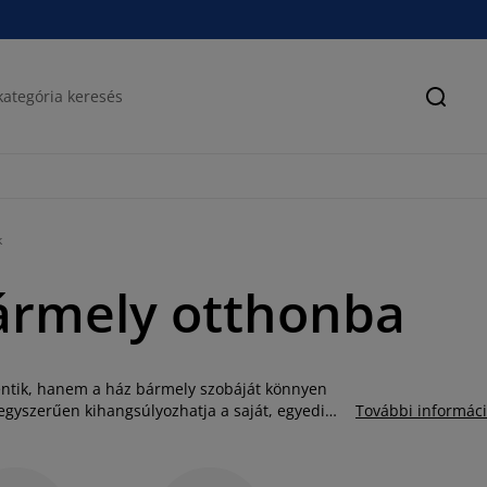
Keres
k
ármely otthonba
lentik, hanem a ház bármely szobáját könnyen
egyszerűen kihangsúlyozhatja a saját, egyedi
További informác
 kell lecserélnie, ha fel szeretné kicsit
mintájú és méretű díszpárnákat talál, amelyek az
znak. Tekintse meg kínálatunkat áruházainkban