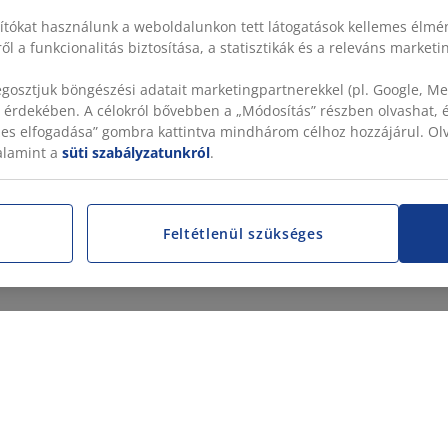
sítókat használunk a weboldalunkon tett látogatások kellemes élmé
ől a funkcionalitás biztosítása, a statisztikák és a releváns market
gosztjuk böngészési adatait marketingpartnerekkel (pl. Google, Met
 érdekében. A célokról bővebben a „Módosítás” részben olvashat, és
szes elfogadása” gombra kattintva mindhárom célhoz hozzájárul. O
valamint a
süti szabályzatunkról
.
Feltétlenül szükséges