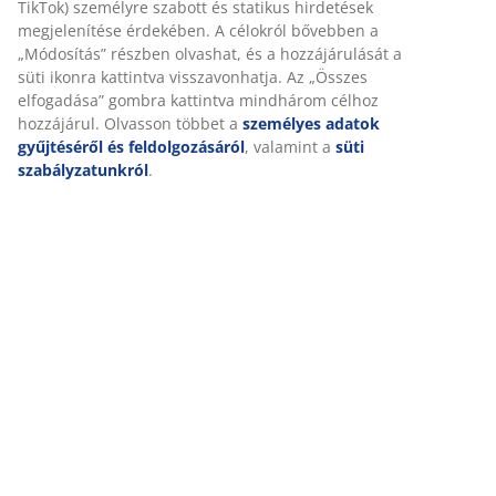
A JYSK-nél sütiket és mobilazonosítókat használunk a
SKU: 6896512
weboldalunkon tett látogatások kellemes élményének
biztosítása érdekében. A sütik információkat gyűjtenek Önről a
funkcionalitás biztosítása, a statisztikák és a releváns
marketing érdekében.
Részletes Adatok
Marketing sütik elfogadásakor megosztjuk böngészési adatait
marketingpartnerekkel (pl. Google, Meta és TikTok) személyre
szabott és statikus hirdetések megjelenítése érdekében. A
Értékelések
célokról bővebben a „Módosítás” részben olvashat, és a
(
0
)
hozzájárulását a süti ikonra kattintva visszavonhatja. Az
„Összes elfogadása” gombra kattintva mindhárom célhoz
hozzájárul. Olvasson többet a
személyes adatok gyűjtéséről
és feldolgozásáról
, valamint a
süti szabályzatunkról
.
Kiszállítás