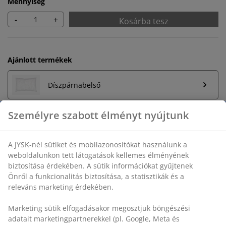
Mennyiség
-
+
Kosárba tesz
Ajánlott termékek
Díszpárnabelső
Korlátlan termékvisszavétel
Időkorlát nélkül - bármelyik JYSK áruházban
Árgarancia
30 napos árgarancia minden termékre
Rugalmas házhozszállítás
Gyors és egyszerű házhozszállítás, ahogy Ön szeretné
Személyre szabott élményt nyújtunk