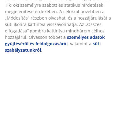
Értékelések
(
125
)
Kiszállítás
Személyre szabott élményt nyújtunk
A JYSK-nél sütiket és mobilazonosítókat használunk a weboldal
tett látogatások kellemes élményének biztosítása érdekében. A s
információkat gyűjtenek Önről a funkcionalitás biztosítása, a
statisztikák és a releváns marketing érdekében.
Marketing sütik elfogadásakor megosztjuk böngészési adatait
marketingpartnerekkel (pl. Google, Meta és TikTok) személyre sz
és statikus hirdetések megjelenítése érdekében. A célokról bőv
„Módosítás” részben olvashat, és a hozzájárulását a süti ikonra
kattintva visszavonhatja. Az „Összes elfogadása” gombra kattint
mindhárom célhoz hozzájárul. Olvasson többet a
személyes ad