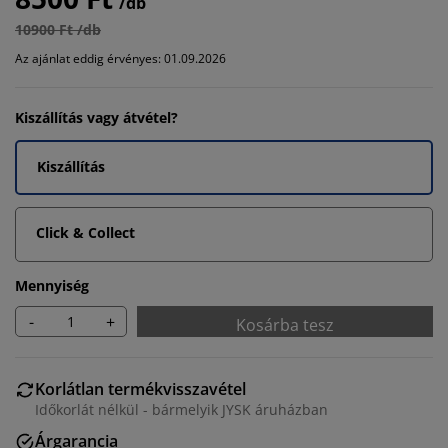
/db
10900 Ft /db
Az ajánlat eddig érvényes: 01.09.2026
Kiszállítás vagy átvétel?
Kiszállítás
Click & Collect
Mennyiség
-
+
Kosárba tesz
Korlátlan termékvisszavétel
Időkorlát nélkül - bármelyik JYSK áruházban
Árgarancia