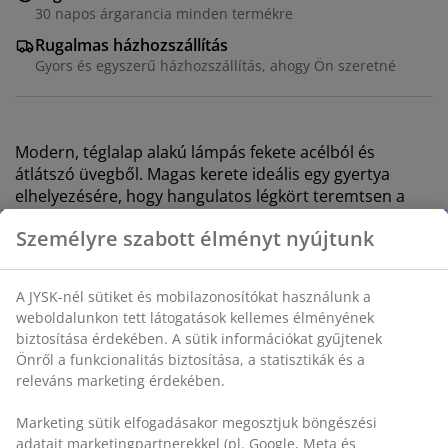
30 napos árgarancia minden termékre
Rugalmas házhozszállítás
Gyors és egyszerű házhozszállítás, ahogy Ön szeretné
Modern, téglalap alakú lámpás fekete acélból és
átlátszó üvegből. Magas kerete ideális egy gyertya
elhelyezésére, hogy hangulatos légkört teremtsen a
padlón vagy egy asztalon. SZ20 x H20 x MA50 cm
SKU: 4912798
Használati útmutatók és figyelmeztetések
Részletes Adatok