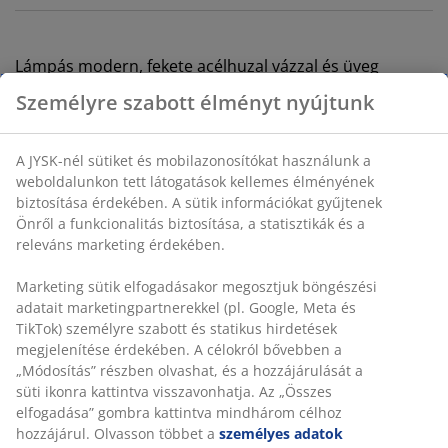
Lámpás modern, fekete acélhuzal vázzal és üveg
gyertyatartóval. A minimalista dizájn ideális a
Személyre szabott élményt nyújtunk
hangulatos légkör megteremtéséhez a padlón vagy az
asztalon. A praktikus fogantyú lehetővé teszi a könnyű
hordozást és elhelyezést. ÁTM24 x MA46 cm
A JYSK-nél sütiket és mobilazonosítókat használunk a
weboldalunkon tett látogatások kellemes élményének
biztosítása érdekében. A sütik információkat gyűjtenek
SKU: 4912815
Önről a funkcionalitás biztosítása, a statisztikák és a
releváns marketing érdekében.
Marketing sütik elfogadásakor megosztjuk böngészési
Részletes Adatok
adatait marketingpartnerekkel (pl. Google, Meta és
TikTok) személyre szabott és statikus hirdetések
megjelenítése érdekében. A célokról bővebben a
„Módosítás” részben olvashat, és a hozzájárulását a
Értékelések
süti ikonra kattintva visszavonhatja. Az „Összes
(
39
)
elfogadása” gombra kattintva mindhárom célhoz
hozzájárul. Olvasson többet a
személyes adatok