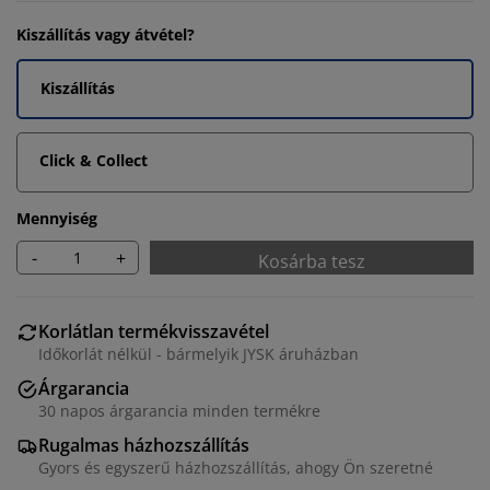
Kiszállítás vagy átvétel?
Kiszállítás
Click & Collect
Mennyiség
-
+
Kosárba tesz
Korlátlan termékvisszavétel
Időkorlát nélkül - bármelyik JYSK áruházban
Árgarancia
30 napos árgarancia minden termékre
Rugalmas házhozszállítás
Gyors és egyszerű házhozszállítás, ahogy Ön szeretné