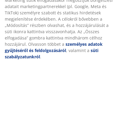
Részletes Adatok
Értékelések
(
23
)
Kiszállítás