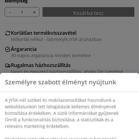
Mennyiség
-
+
Kosárba tesz
Korlátlan termékvisszavétel
Időkorlát nélkül - bármelyik JYSK áruházban
Árgarancia
30 napos árgarancia minden termékre
Rugalmas házhozszállítás
Gyors és egyszerű házhozszállítás, ahogy Ön szeretné
50x70 cm-es képkeret sötét fa furnérból, könnyű
műanyag előlappal. SZ53 x MA73 cm
SKU: 4912593