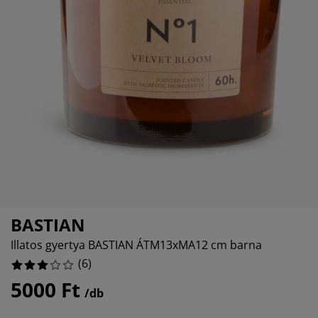
útorápolók és kiegészítők
ltéri világítás
epedők
gykeretek
lágítás
emping
uhásszekrények
gyalapok
áztartás
álószoba bútorok
gyrácsok
yerekszoba
yerek matracok
osási kiegészítők
yerekágyak
BASTIAN
Illatos gyertya BASTIAN ÁTM13xMA12 cm barna
(
6
)
5000 Ft
/db