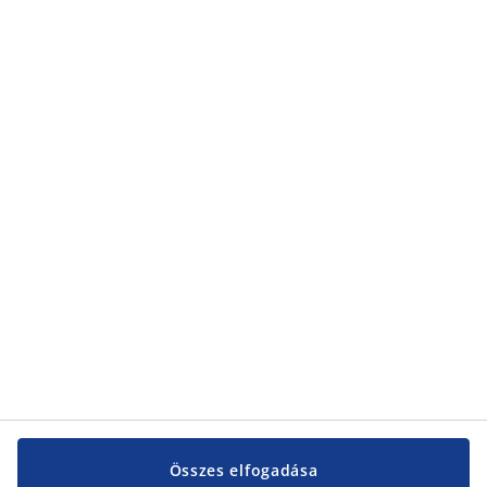
információkat arról, hogyan kezeli a JYSK a személyes adataimat, az
adatvédelmi nyilatkozatunkról
található.
Kategóriák
Kategóriák
Vevőszolgálat
Vevőszolgálat
JYSK
JYSK
KÖZPONTI IRODA
JYSK követése
Összes elfogadása