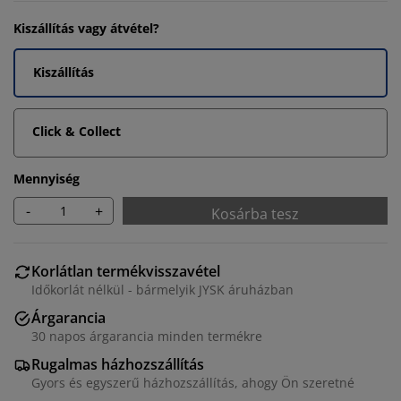
Kiszállítás vagy átvétel?
Kiszállítás
Click & Collect
Mennyiség
-
+
Kosárba tesz
Korlátlan termékvisszavétel
Időkorlát nélkül - bármelyik JYSK áruházban
Árgarancia
30 napos árgarancia minden termékre
Rugalmas házhozszállítás
Gyors és egyszerű házhozszállítás, ahogy Ön szeretné