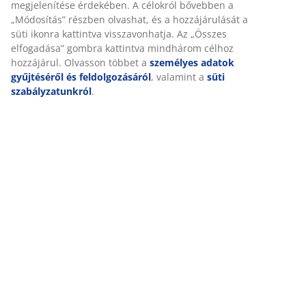
megjelenítése érdekében. A célokról bővebben a
„Módosítás” részben olvashat, és a hozzájárulását a
Kiszállítás
süti ikonra kattintva visszavonhatja. Az „Összes
elfogadása” gombra kattintva mindhárom célhoz
hozzájárul. Olvasson többet a
személyes adatok
gyűjtéséről és feldolgozásáról
, valamint a
süti
szabályzatunkról
.