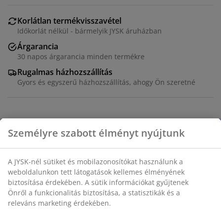
Korlátlan termékvisszavétel
Időkorlát nélkül - bármelyik JYSK áruházban
Árgarancia
30 napos árgarancia minden termékre
Rugalmas házhozszállítás
Gyors és egyszerű házhozszállítás, ahogy Ön szeretné
Klasszikus, karcsú formájú, sima felületű kúpos gyertya
melegszürke színben. Minden gyertya égési ideje
körülbelül 8 óra. 4 darabos csomagban kapható. ÁTM2
x MA28 cm
SKU: 4912964
Használati útmutatók és figyelmeztetések
Személyre szabott élményt nyújtunk