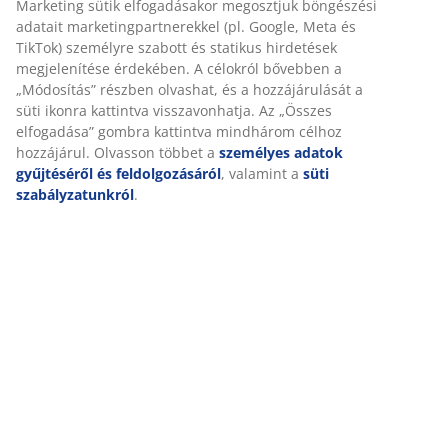
A JYSK-nél sütiket és mobilazonosítókat használunk a
Részletes Adatok
weboldalunkon tett látogatások kellemes élményének
biztosítása érdekében. A sütik információkat gyűjtenek Önről
a funkcionalitás biztosítása, a statisztikák és a releváns
marketing érdekében.
Értékelések
(
0
)
Marketing sütik elfogadásakor megosztjuk böngészési adatait
marketingpartnerekkel (pl. Google, Meta és TikTok) személyre
szabott és statikus hirdetések megjelenítése érdekében. A
célokról bővebben a „Módosítás” részben olvashat, és a
Kiszállítás
hozzájárulását a süti ikonra kattintva visszavonhatja. Az
„Összes elfogadása” gombra kattintva mindhárom célhoz
hozzájárul. Olvasson többet a
személyes adatok gyűjtéséről
és feldolgozásáról
, valamint a
süti szabályzatunkról
.