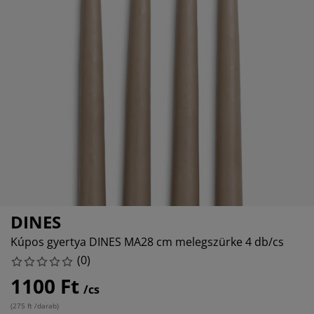
torápolók és kiegészítők
ltéri világítás
pedők
ykeretek
lágítás
mping
hásszekrények
yalapok
ztartás
lószoba bútorok
yrácsok
erekszoba
erek matracok
sási kiegészítők
erekágyak
DINES
Kúpos gyertya DINES MA28 cm melegszürke 4 db/cs
(
0
)
1100 Ft
/cs
(
275 ft /darab
)