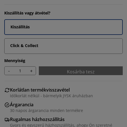
Kiszállítás vagy átvétel?
Kiszállítás
Click & Collect
Mennyiség
-
+
Kosárba tesz
Korlátlan termékvisszavétel
Időkorlát nélkül - bármelyik JYSK áruházban
Árgarancia
30 napos árgarancia minden termékre
Rugalmas házhozszállítás
Gyors és egyszerű házhozszállítás, ahogy Ön szeretné