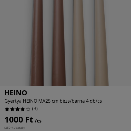
útorápolók és kiegészítők
ltéri világítás
epedők
gykeretek
lágítás
emping
uhásszekrények
gyalapok
áztartás
álószoba bútorok
gyrácsok
yerekszoba
%
yerek matracok
osási kiegészítők
yerekágyak
HEINO
Gyertya HEINO MA25 cm bézs/barna 4 db/cs
(
3
)
1000 Ft
/cs
(
250 ft /darab
)