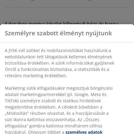
4 darabos gyertya készlet kifinomult bézs és barna
színekben. Ezek az elegáns gyertyák stílusosak és
Személyre szabott élményt nyújtunk
ideálisak meleg, otthonos légkör megteremtéséhez.
ÁTM2 x MA25 cm
A JYSK-nél sütiket és mobilazonosítókat használunk a
weboldalunkon tett látogatások kellemes élményének
SKU: 4912561
biztosítása érdekében. A sütik információkat gyűjtenek
Önről a funkcionalitás biztosítása, a statisztikák és a
Használati útmutatók és figyelmeztetések
releváns marketing érdekében.
Marketing sütik elfogadásakor megosztjuk böngészési
adatait marketingpartnerekkel (pl. Google, Meta és
Részletes Adatok
TikTok) személyre szabott és statikus hirdetések
megjelenítése érdekében. A célokról bővebben a
„Módosítás” részben olvashat, és a hozzájárulását a
süti ikonra kattintva visszavonhatja. Az „Összes
Értékelések
elfogadása” gombra kattintva mindhárom célhoz
(
3
)
hozzájárul. Olvasson többet a
személyes adatok