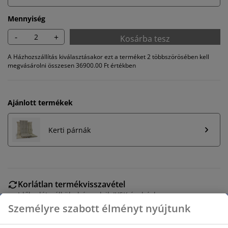
Mennyiség
-
+
Kosárba tesz
A Házhozszállítás kiválasztásakor ezt a terméket 2 többszörösében kell
megvásárolni összesen 36900.00 Ft értékben
Ajánlott termékek
Kerti párnák
Korlátlan termékvisszavétel
Időkorlát nélkül - bármelyik JYSK áruházban
Árgarancia
30 napos árgarancia minden termékre