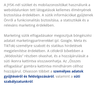
Rugalmas házhozszállítás
Gyors és egyszerű házhozszállítás, ahogy Ön szeretné
Fekete színű állítható kerti szék textil üléssel és
háttámlával, porfestett alumínium vázzal. A háttámla 6
pozícióba dönthető. A textilén egy kényelmes, színtartó
anyag, amely gyorsan szárad és könnyen tisztítható. Az
alumínium könnyű és robusztus anyag, amely nem
rozsdásodik. A kerti szék összecsukható, így könnyen
szállítható és tárolható.
SKU: 3726007
Összeszerelési útmutató
Részletes Adatok