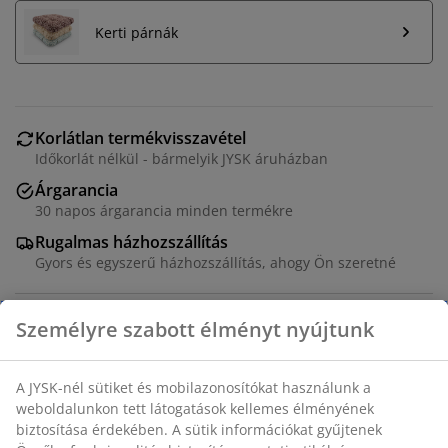
Kerti párnák
Korlátlan termékvisszavétel
Időkorlát nélkül - bármelyik JYSK áruházban
Árgarancia
30 napos árgarancia minden termékre
Rugalmas házhozszállítás
Gyors és egyszerű házhozszállítás, ahogy Ön szeretné
2-személyes kávéházi garnitúra. Asztal: Acél.
Rozsdásodást megelőző Durasint® bevonattal.
Összecsukható. SZ60 x H60 x MA75 cm. Szék: Acél és
olajjal kezelt FSC® keményfa. Rozsdásodást megelőző
Durasint® bevonattal. Összecsukható.