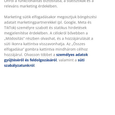
SKU: 3725214
Összeszerelési útmutató
Személyre szabott élményt nyújtunk
Részletes Adatok
A JYSK-nél sütiket és mobilazonosítókat használunk a
weboldalunkon tett látogatások kellemes élményének biztosítás
érdekében. A sütik információkat gyűjtenek Önről a
funkcionalitás biztosítása, a statisztikák és a releváns marketing
Értékelések
érdekében.
(
2
)
Marketing sütik elfogadásakor megosztjuk böngészési adatait
marketingpartnerekkel (pl. Google, Meta és TikTok) személyre
szabott és statikus hirdetések megjelenítése érdekében. A
A márkáról
célokról bővebben a „Módosítás” részben olvashat, és a
hozzájárulását a süti ikonra kattintva visszavonhatja. Az „Összes
elfogadása” gombra kattintva mindhárom célhoz hozzájárul.
Olvasson többet a
személyes adatok gyűjtéséről és
Kiszállítás
feldolgozásáról
, valamint a
süti szabályzatunkról
.