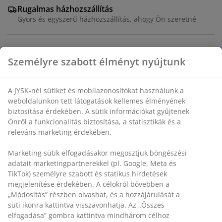
Rugalmas házhozszállítás
Gyors és egyszerű házhozszállítás, ahogy Ön szeretné
Személyre szabott élményt nyújtunk
Fekete színű kerti asztal műfa asztallappal. Porfestett
acél váz és lábak. A műfa egy karbantartást nem
igénylő szintetikus anyag, amely természetes fa
A JYSK-nél sütiket és mobilazonosítókat használunk a
megjelenésű és textúrájú. SZ90 x H149 x MA74 cm
weboldalunkon tett látogatások kellemes élményének
biztosítása érdekében. A sütik információkat gyűjtenek
SKU: 3726173
Önről a funkcionalitás biztosítása, a statisztikák és a
releváns marketing érdekében.
Összeszerelési útmutató
Marketing sütik elfogadásakor megosztjuk böngészési
adatait marketingpartnerekkel (pl. Google, Meta és
TikTok) személyre szabott és statikus hirdetések
Részletes Adatok
megjelenítése érdekében. A célokról bővebben a
„Módosítás” részben olvashat, és a hozzájárulását a
süti ikonra kattintva visszavonhatja. Az „Összes
elfogadása” gombra kattintva mindhárom célhoz