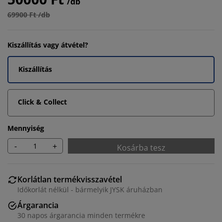
/db
69900 Ft /db
Kiszállítás vagy átvétel?
Kiszállítás
Click & Collect
Mennyiség
-
+
Kosárba tesz
Korlátlan termékvisszavétel
Időkorlát nélkül - bármelyik JYSK áruházban
Árgarancia
30 napos árgarancia minden termékre