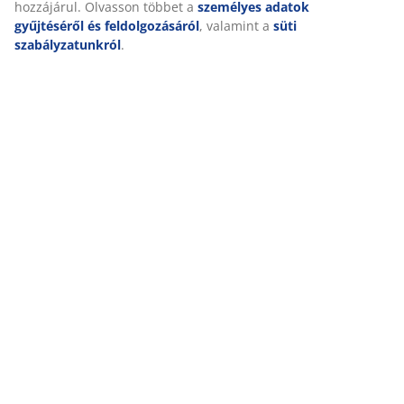
Értékelések
hozzájárul. Olvasson többet a
személyes adatok
(
0
)
gyűjtéséről és feldolgozásáról
, valamint a
süti
szabályzatunkról
.
Kiszállítás