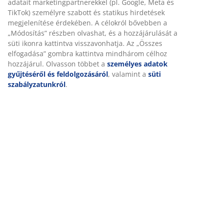
adatait marketingpartnerekkel (pl. Google, Meta és
TikTok) személyre szabott és statikus hirdetések
megjelenítése érdekében. A célokról bővebben a
„Módosítás” részben olvashat, és a hozzájárulását a
süti ikonra kattintva visszavonhatja. Az „Összes
elfogadása” gombra kattintva mindhárom célhoz
hozzájárul. Olvasson többet a
személyes adatok
gyűjtéséről és feldolgozásáról
, valamint a
süti
szabályzatunkról
.