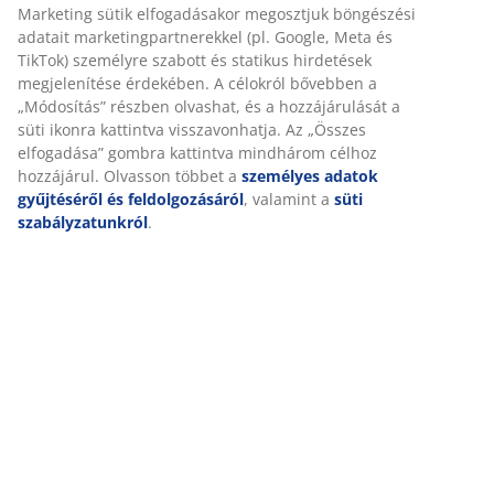
Részletes Adatok
Értékelések
(
7
)
Kiszállítás
Személyre szabott élményt nyújtunk