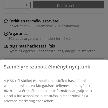
-
+
Kosárba tesz
Korlátlan termékvisszavétel
Időkorlát nélkül - bármelyik JYSK áruházban
Árgarancia
30 napos árgarancia minden termékre
Rugalmas házhozszállítás
Gyors és egyszerű házhozszállítás, ahogy Ön szeretné
Kisasztal acélból és edzett üvegből. SZ60 x H60 x MA35
cm
SKU: 3725137
Összeszerelési útmutató