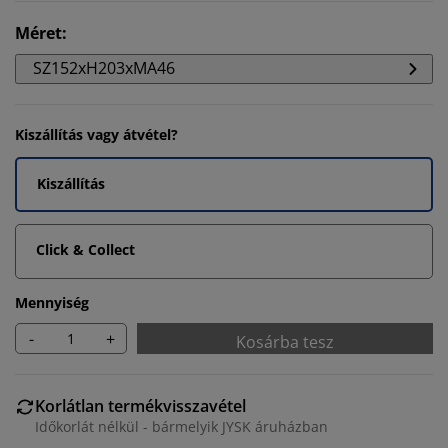
Méret
:
SZ152xH203xMA46
Kiszállítás vagy átvétel?
Kiszállítás
Click & Collect
Mennyiség
-
+
Kosárba tesz
Korlátlan termékvisszavétel
Időkorlát nélkül - bármelyik JYSK áruházban