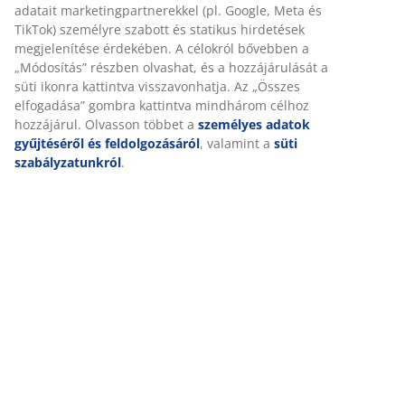
Értékelések
(
33
)
Kiszállítás
Személyre szabott élményt nyújtunk
A JYSK-nél sütiket és mobilazonosítókat használunk a weboldalu
látogatások kellemes élményének biztosítása érdekében. A sütik
információkat gyűjtenek Önről a funkcionalitás biztosítása, a stat
releváns marketing érdekében.