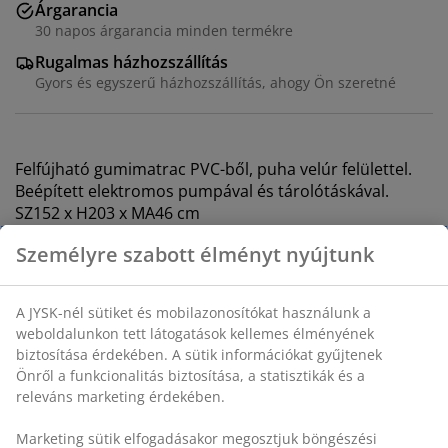
Árgarancia
30 napos árgarancia minden termékre
Rugalmas házhozszállítás
Gyors és egyszerű házhozszállítás, ahogy Ön szeretné
Felfújható gumimatrac PVC-ből, puha velúr felülettel.
Beépített elektromos pumpával és tárolótáskával.
SZ152 x H203 x MA46 cm
SKU: 4705920
Összeszerelési útmutató
Részletes Adatok