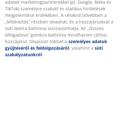
Értékelések
(
344
)
Kiszállítás
Személyre szabott élményt nyújtunk
A JYSK-nél sütiket és mobilazonosítókat használunk a weboldalu
látogatások kellemes élményének biztosítása érdekében. A sütik
információkat gyűjtenek Önről a funkcionalitás biztosítása, a stat
és a releváns marketing érdekében.
Marketing sütik elfogadásakor megosztjuk böngészési adatait
marketingpartnerekkel (pl. Google, Meta és TikTok) személyre sz