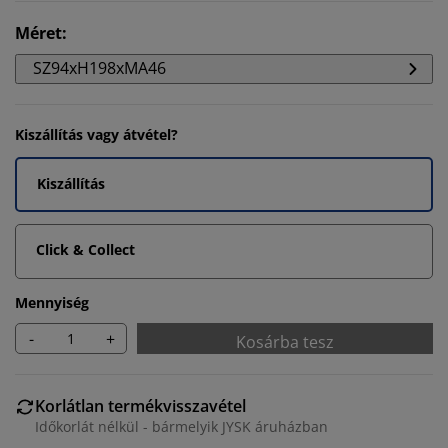
Méret
:
SZ94xH198xMA46
Kiszállítás vagy átvétel?
Kiszállítás
Click & Collect
Mennyiség
-
+
Kosárba tesz
Korlátlan termékvisszavétel
Időkorlát nélkül - bármelyik JYSK áruházban