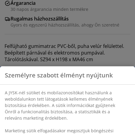
Árgarancia
30 napos árgarancia minden termékre
Rugalmas házhozszállítás
Gyors és egyszerű házhozszállítás, ahogy Ön szeretné
Felfújható gumimatrac PVC-ből, puha velúr felülettel.
Beépített párnával és elektromos pumpával.
Tárolótáskával. SZ94 x H198 x MA46 cm
SKU: 4705710
Összeszerelési útmutató
Részletes Adatok