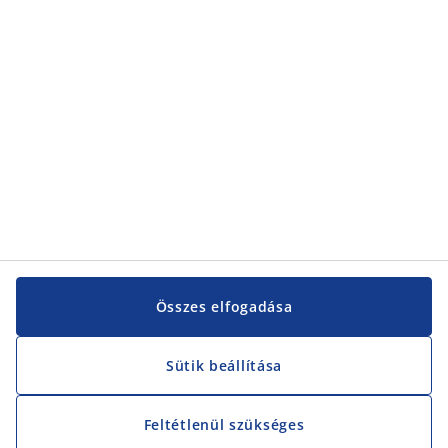
Vevőszolgálat
Vevőszolgálat
JYSK
JYSK
KÖZPONTI IRODA
JYSK követése
Összes elfogadása
Sütik beállítása
Feltétlenül szükséges