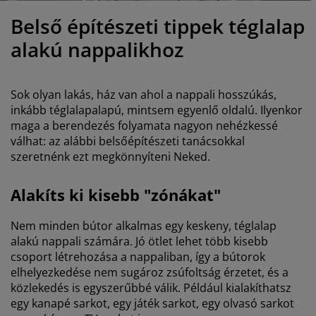
útorápolók és kiegészítők
ltéri világítás
epedők
gykeretek
lágítás
Belső építészeti tippek téglalap
emping
uhásszekrények
gyalapok
áztartás
alakú nappalikhoz
álószoba bútorok
gyrácsok
yerekszoba
Sok olyan lakás, ház van ahol a nappali hosszúkás,
yerek matracok
osási kiegészítők
inkább téglalapalapú, mintsem egyenlő oldalú. Ilyenkor
maga a berendezés folyamata nagyon nehézkessé
válhat: az alábbi belsőépítészeti tanácsokkal
yerekágyak
szeretnénk ezt megkönnyíteni Neked.
Alakíts ki kisebb "zónákat"
Nem minden bútor alkalmas egy keskeny, téglalap
alakú nappali számára. Jó ötlet lehet több kisebb
csoport létrehozása a nappaliban, így a bútorok
elhelyezkedése nem sugároz zsúfoltság érzetet, és a
közlekedés is egyszerűbbé válik. Például kialakíthatsz
egy kanapé sarkot, egy játék sarkot, egy olvasó sarkot