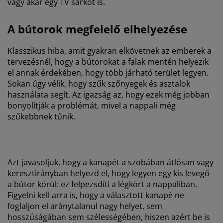
vagy akár egy TV sarkot is.
A bútorok megfelelő elhelyezése
Klasszikus hiba, amit gyakran elkövetnek az emberek a
tervezésnél, hogy a bútorokat a falak mentén helyezik
el annak érdekében, hogy több járható terület legyen.
Sokan úgy vélik, hogy szűk szőnyegek és asztalok
használata segít. Az igazság az, hogy ezek még jobban
bonyolítják a problémát, mivel a nappali még
szűkebbnek tűnik.
Azt javasoljuk, hogy a kanapét a szobában átlósan vagy
keresztirányban helyezd el, hogy legyen egy kis levegő
a bútor körül: ez felpezsdíti a légkört a nappaliban.
Figyelni kell arra is, hogy a választott kanapé ne
foglaljon el aránytalanul nagy helyet, sem
hosszúságában sem szélességében, hiszen azért be is