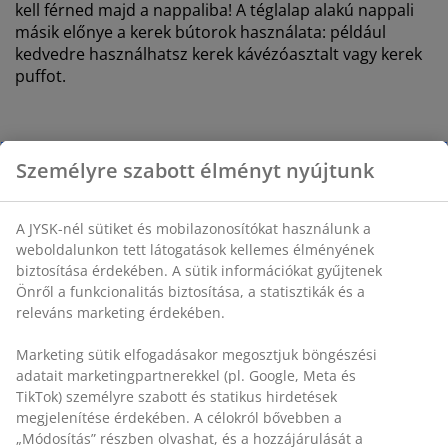
kell férned majd a nappaliba! A téglalap alakú nappali
másik előnye a kerek bútorok használata: például
kedvedre használhatsz kerek kávézóasztalt vagy kerek
puffot.
Személyre szabott élményt nyújtunk
Használd ki a sarkokat
A JYSK-nél sütiket és mobilazonosítókat használunk a
weboldalunkon tett látogatások kellemes élményének
A nappali jobb kihasználásának másik módja a
biztosítása érdekében. A sütik információkat gyűjtenek
sarkokban rejlő lehetőségek maximális kiaknázása a
Önről a funkcionalitás biztosítása, a statisztikák és a
sarokpolcok bevetésével. Kiválóan illenek a szoba
releváns marketing érdekében.
alakjához, ráadásul praktikusak is a tárolás miatt.
Marketing sütik elfogadásakor megosztjuk böngészési
adatait marketingpartnerekkel (pl. Google, Meta és
Egy kis sarokasztal szintén kiváló bútorelem egy
TikTok) személyre szabott és statikus hirdetések
megjelenítése érdekében. A célokról bővebben a
keskeny nappali számára. Egy másik egyszerű
„Módosítás” részben olvashat, és a hozzájárulását a
lehetőség az is, hogy egyetlen fotelt helyezünk a