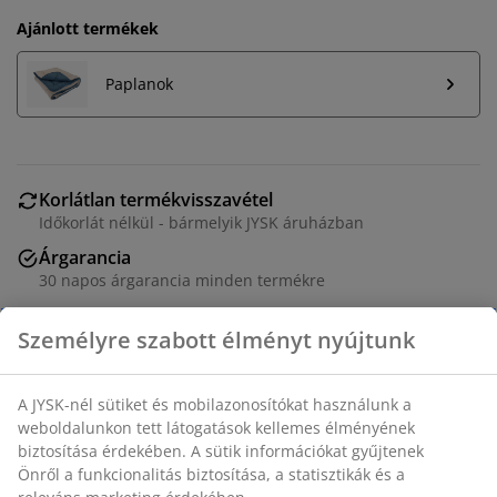
Ajánlott termékek
Paplanok
Korlátlan termékvisszavétel
Időkorlát nélkül - bármelyik JYSK áruházban
Árgarancia
30 napos árgarancia minden termékre
Rugalmas házhozszállítás
Gyors és egyszerű házhozszállítás, ahogy Ön szeretné
Minőségi párna 50x70 cm-es méretben, dobozos éllel,
amely segít megőrizni a párna alakját és még több
támaszt nyújt. 700 g poliészter szál töltettel. 100%