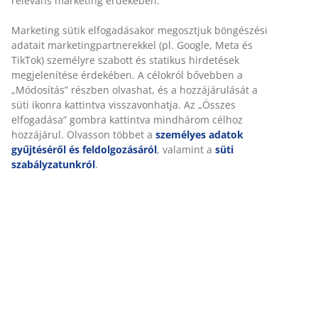
pamut huzattal. Mosás 60°C.
SKU: 4249704
Részletes Adatok
Értékelések
(
17
)
Kiszállítás