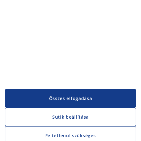
Kategóriák
Vevőszolgálat
Vevőszolgálat
JYSK
JYSK
KÖZPONTI IRODA
JYSK követése