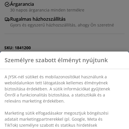
Árgarancia
30 napos árgarancia minden termékre
Rugalmas házhozszállítás
Gyors és egyszerű házhozszállítás, ahogy Ön szeretné
SKU: 1841200
Részletes Adatok
Értékelések
(
7
)
Kiszállítás