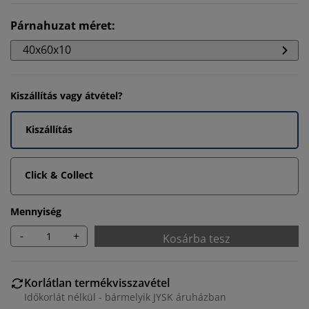
Párnahuzat méret
:
40x60x10
Kiszállítás vagy átvétel?
Kiszállítás
Click & Collect
Mennyiség
-
+
Kosárba tesz
Korlátlan termékvisszavétel
Időkorlát nélkül - bármelyik JYSK áruházban