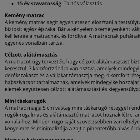
15 év szavatosság
: Tartós választás
Kemény matrac
A kemény matrac segít egyenletesen elosztani a testsúlyt, 
biztosít egész éjszaka. Bár a kényelem személyenként vá
kell lennie a matracnak, és fordítva. A matracnak puhána
egyenes vonalban tartsa.
Célzott alátámasztás
A matracot úgy tervezték, hogy célzott alátámasztást bi
keresztül. 7 komfortzónára van osztva, amelyek mindegyike
derékszakaszt és a vállakat támasztja meg. 4 komfortrét
habszivacsot tartalmaznak, amelyek mindegyike hozzájáru
elemek együttesen célzott alátámasztást és kiegyensúlyoz
Mini táskarugók
A matrac magja 5 cm vastag mini táskarugó réteggel rend
rugók rugalmas és alátámasztó matracot hoznak létre, am
vonalaihoz. Minden rugó saját szövetzsebben van elhelyez
kényelmet és minimalizálja a zajt a pihentetőbb alvás ér