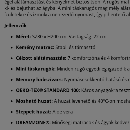
éjjel alátámasztást és kényelmet biztosítson. A rugós ma
ki- és bejuthat az ágyba. A mini táskarugós mag mély alá
ízületekre és izmokra nehezedő nyomást, így pihentető al
Jellemzők
Méret:
SZ80 x H200 cm. Vastagság: 22 cm
Kemény matrac:
Stabil és támasztó
Célzott alátámasztás:
7 komfortzóna és 4 komfort
Mini táskarugók:
Minden rugó egyedileg igazodik a
Memory habszivacs:
Nyomáscsökkentő hatású és 
OEKO-TEX® STANDARD 100:
Káros anyagokra teszt
Mosható huzat:
A huzat levehető és 40°C-on mosh
Steppelt huzat:
Aloe vera
DREAMZONE®:
Minőségi matracok és ágyak kedvező