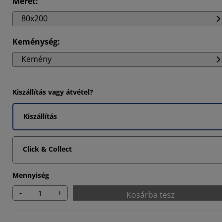
Méret
:
1111%
80x200
1111%
Keménység
:
Kemény
Kiszállítás vagy átvétel?
Kiszállítás
Click & Collect
Mennyiség
-
+
Kosárba tesz