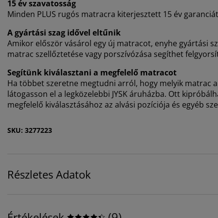
15 év szavatosság
Minden PLUS rugós matracra kiterjesztett 15 év garanciát 
A gyártási szag idővel eltűnik
Amikor először vásárol egy új matracot, enyhe gyártási sza
matrac szellőztetése vagy porszívózása segíthet felgyorsí
Segítünk kiválasztani a megfelelő matracot
Ha többet szeretne megtudni arról, hogy melyik matrac a
látogasson el a legközelebbi JYSK áruházba. Ott kipróbál
megfelelő kiválasztásához az alvási pozíciója és egyéb sz
SKU: 3277223
Részletes Adatok
(
9
)
Értékelések