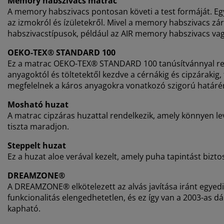
Memory habszivacs matrac
A memory habszivacs pontosan követi a test formáját. Egy
az izmokról és ízületekről. Mivel a memory habszivacs zá
habszivacstípusok, például az AIR memory habszivacs va
OEKO-TEX® STANDARD 100
Ez a matrac OEKO-TEX® STANDARD 100 tanúsítvánnyal rende
anyagoktól és töltetektől kezdve a cérnákig és cipzáraki
megfelelnek a káros anyagokra vonatkozó szigorú határé
Mosható huzat
A matrac cipzáras huzattal rendelkezik, amely könnyen 
tiszta maradjon.
Steppelt huzat
Ez a huzat aloe verával kezelt, amely puha tapintást bizto
DREAMZONE®
A DREAMZONE® elkötelezett az alvás javítása iránt egyed
funkcionalitás elengedhetetlen, és ez így van a 2003-as 
kapható.