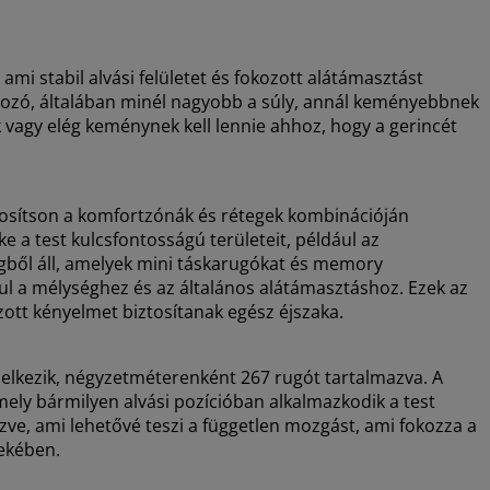
ami stabil alvási felületet és fokozott alátámasztást
ltozó, általában minél nagyobb a súly, annál keményebbnek
k vagy elég keménynek kell lennie ahhoz, hogy a gerincét
ztosítson a komfortzónák és rétegek kombinációján
 a test kulcsfontosságú területeit, például az
egből áll, amelyek mini táskarugókat és memory
l a mélységhez és az általános alátámasztáshoz. Ezek az
ott kényelmet biztosítanak egész éjszaka.
elkezik, négyzetméterenként 267 rugót tartalmazva. A
ely bármilyen alvási pozícióban alkalmazkodik a test
ve, ami lehetővé teszi a független mozgást, ami fokozza a
dekében.