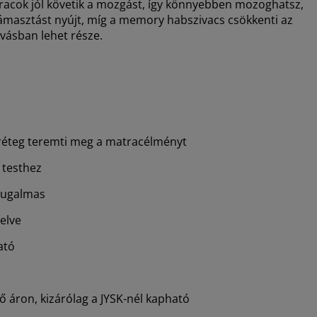
tracok jól követik a mozgást, így könnyebben mozoghatsz,
támasztást nyújt, míg a memory habszivacs csökkenti az
vásban lehet része.
réteg teremti meg a matracélményt
 testhez
rugalmas
elve
ató
 áron, kizárólag a JYSK-nél kapható