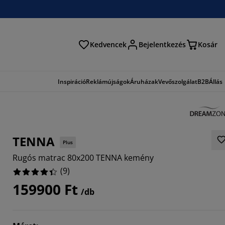
Kedvencek
Bejelentkezés
Kosár
és
Inspiráció
Reklámújságok
Áruházak
Vevőszolgálat
B2B
Állás
TENNA
Plus
Rugós matrac 80x200 TENNA kemény
(
9
)
159900 Ft
/db
7779%