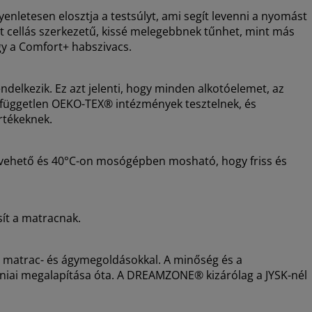
enletesen elosztja a testsúlyt, ami segít levenni a nyomást
rt cellás szerkezetű, kissé melegebbnek tűnhet, mint más
gy a Comfort+ habszivacs.
lkezik. Ez azt jelenti, hogy minden alkotóelemet, az
g, független OEKO-TEX® intézmények tesztelnek, és
rtékeknek.
levehető és 40°C-on mosógépben mosható, hogy friss és
sít a matracnak.
i matrac- és ágymegoldásokkal. A minőség és a
dániai megalapítása óta. A DREAMZONE® kizárólag a JYSK-nél