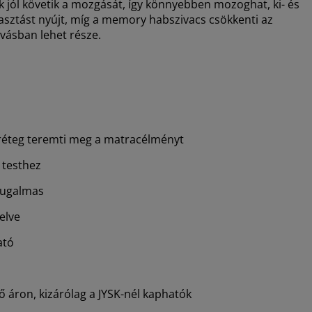
 jól követik a mozgását, így könnyebben mozoghat, ki- és
sztást nyújt, míg a memory habszivacs csökkenti az
vásban lehet része.
réteg teremti meg a matracélményt
 testhez
rugalmas
elve
ató
 áron, kizárólag a JYSK-nél kaphatók