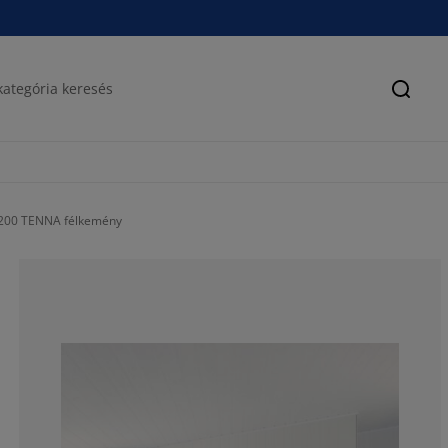
Keres
200 TENNA félkemény
80%
13.33333333333