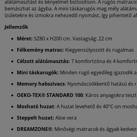
alátámasztást és kényelmet biztosítson. A rugós matracok
bemászhat az ágyba. A mini táskarugós mag mély alátáma
ízületekre és izmokra nehezedő nyomást, így pihentető al
Jellemzők
Méret:
SZ80 x H200 cm. Vastagság: 22 cm
Félkemény matrac:
Kiegyensúlyozott és rugalmas
Célzott alátámasztás:
7 komfortzóna és 4 komfort
Mini táskarugók:
Minden rugó egyedileg igazodik a
Memory habszivacs
: Nyomáscsökkentő hatású és 
OEKO-TEX® STANDARD 100
: Káros anyagokra teszt
Mosható huzat
: A huzat levehető és 40°C-on mosh
Steppelt huzat:
Aloe vera
DREAMZONE®
: Minőségi matracok és ágyak kedvező