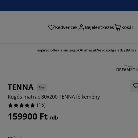
Kedvencek
Bejelentkezés
Kosár
és
Inspiráció
Reklámújságok
Áruházak
Vevőszolgálat
B2B
Állás
TENNA
Plus
Rugós matrac 80x200 TENNA félkemény
(
15
)
159900 Ft
/db
3334%