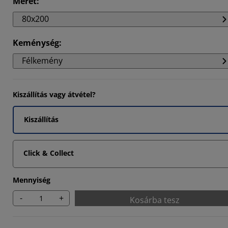
Méret
:
80x200
6667%
Keménység
:
Félkemény
Kiszállítás vagy átvétel?
Kiszállítás
Click & Collect
Mennyiség
-
+
Kosárba tesz