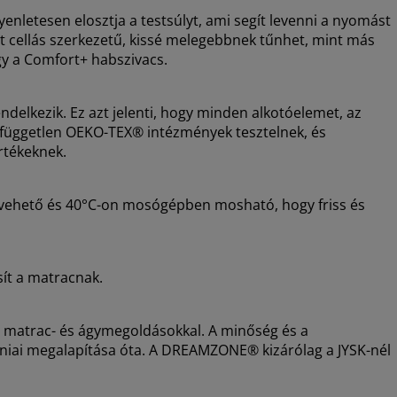
enletesen elosztja a testsúlyt, ami segít levenni a nyomást
rt cellás szerkezetű, kissé melegebbnek tűnhet, mint más
gy a Comfort+ habszivacs.
lkezik. Ez azt jelenti, hogy minden alkotóelemet, az
g, független OEKO-TEX® intézmények tesztelnek, és
rtékeknek.
levehető és 40°C-on mosógépben mosható, hogy friss és
sít a matracnak.
i matrac- és ágymegoldásokkal. A minőség és a
dániai megalapítása óta. A DREAMZONE® kizárólag a JYSK-nél