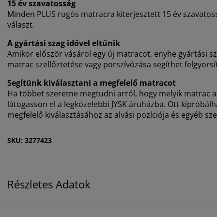
15 év szavatosság
Minden PLUS rugós matracra kiterjesztett 15 év szavatoss
választ.
A gyártási szag idővel eltűnik
Amikor először vásárol egy új matracot, enyhe gyártási sza
matrac szellőztetése vagy porszívózása segíthet felgyorsí
Segítünk kiválasztani a megfelelő matracot
Ha többet szeretne megtudni arról, hogy melyik matrac a
látogasson el a legközelebbi JYSK áruházba. Ott kipróbál
megfelelő kiválasztásához az alvási pozíciója és egyéb sz
SKU: 3277423
Részletes Adatok