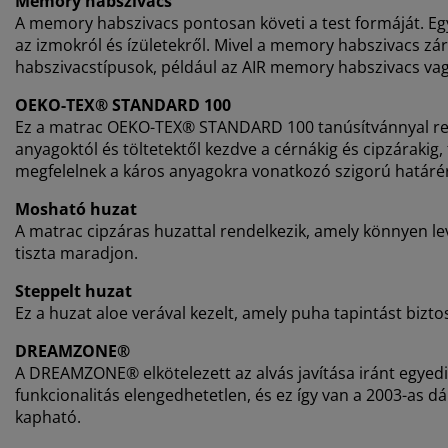
Memory habszivacs
A memory habszivacs pontosan követi a test formáját. Egy
az izmokról és ízületekről. Mivel a memory habszivacs zá
habszivacstípusok, például az AIR memory habszivacs va
OEKO-TEX® STANDARD 100
Ez a matrac OEKO-TEX® STANDARD 100 tanúsítvánnyal rende
anyagoktól és töltetektől kezdve a cérnákig és cipzáraki
megfelelnek a káros anyagokra vonatkozó szigorú határé
Mosható huzat
A matrac cipzáras huzattal rendelkezik, amely könnyen 
tiszta maradjon.
Steppelt huzat
Ez a huzat aloe verával kezelt, amely puha tapintást bizto
DREAMZONE®
A DREAMZONE® elkötelezett az alvás javítása iránt egyed
funkcionalitás elengedhetetlen, és ez így van a 2003-as 
kapható.