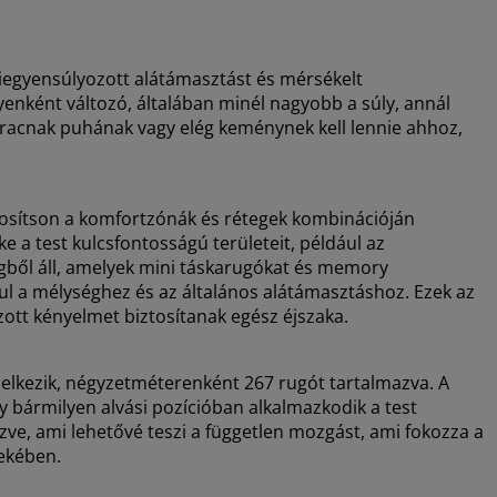
iegyensúlyozott alátámasztást és mérsékelt
enként változó, általában minél nagyobb a súly, annál
tracnak puhának vagy elég keménynek kell lennie ahhoz,
ztosítson a komfortzónák és rétegek kombinációján
 a test kulcsfontosságú területeit, például az
egből áll, amelyek mini táskarugókat és memory
l a mélységhez és az általános alátámasztáshoz. Ezek az
ott kényelmet biztosítanak egész éjszaka.
elkezik, négyzetméterenként 267 rugót tartalmazva. A
 bármilyen alvási pozícióban alkalmazkodik a test
ve, ami lehetővé teszi a független mozgást, ami fokozza a
dekében.