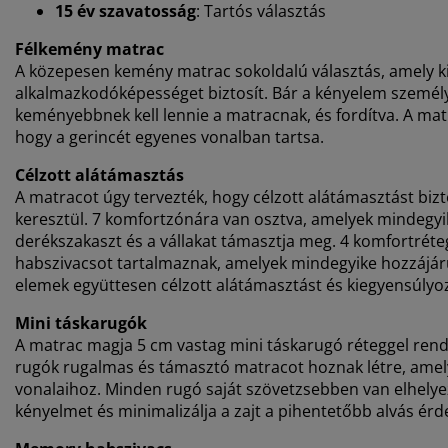
15 év szavatosság
: Tartós választás
Félkemény matrac
A közepesen kemény matrac sokoldalú választás, amely k
alkalmazkodóképességet biztosít. Bár a kényelem személy
keményebbnek kell lennie a matracnak, és fordítva. A ma
hogy a gerincét egyenes vonalban tartsa.
Célzott alátámasztás
A matracot úgy tervezték, hogy célzott alátámasztást bi
keresztül. 7 komfortzónára van osztva, amelyek mindegyike
derékszakaszt és a vállakat támasztja meg. 4 komfortrét
habszivacsot tartalmaznak, amelyek mindegyike hozzájáru
elemek együttesen célzott alátámasztást és kiegyensúlyoz
Mini táskarugók
A matrac magja 5 cm vastag mini táskarugó réteggel rend
rugók rugalmas és támasztó matracot hoznak létre, amely
vonalaihoz. Minden rugó saját szövetzsebben van elhelyez
kényelmet és minimalizálja a zajt a pihentetőbb alvás ér