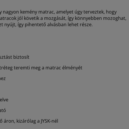
nagyon kemény matrac, amelyet úgy terveztek, hogy
matracok jól követik a mozgását, így könnyebben mozoghat,
 nyújt, így pihentető alvásban lehet része.
ztást biztosít
tréteg teremti meg a matrac élményét
hez
elve
ató
áron, kizárólag a JYSK-nél