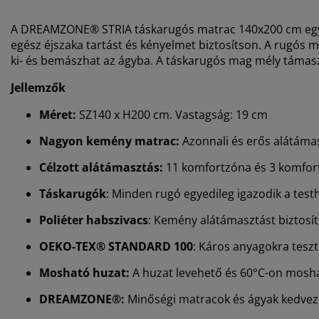
A DREAMZONE® STRIA táskarugós matrac 140x200 cm egy 
egész éjszaka tartást és kényelmet biztosítson. A rugós 
ki- és bemászhat az ágyba. A táskarugós mag mély támaszt
Jellemzők
Méret:
SZ140 x H200 cm. Vastagság: 19 cm
Nagyon kemény matrac:
Azonnali és erős alátámas
Célzott alátámasztás:
11 komfortzóna és 3 komfor
Táskarugók
: Minden rugó egyedileg igazodik a test
Poliéter habszivacs
: Kemény alátámasztást biztosít
OEKO-TEX® STANDARD 100
: Káros anyagokra teszt
Mosható huzat:
A huzat levehető és 60°C-on mosh
DREAMZONE®:
Minőségi matracok és ágyak kedvező 