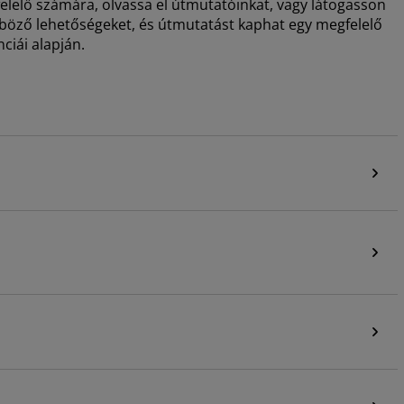
lelő számára, olvassa el útmutatóinkat, vagy látogasson
önböző lehetőségeket, és útmutatást kaphat egy megfelelő
ciái alapján.