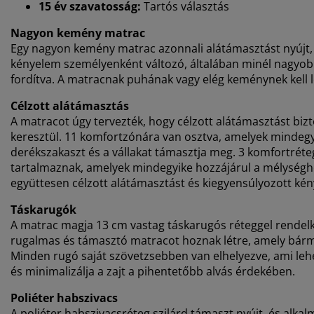
15 év szavatosság:
Tartós választás
Nagyon kemény matrac
Egy nagyon kemény matrac azonnali alátámasztást nyújt, 
kényelem személyenként változó, általában minél nagyobb
fordítva. A matracnak puhának vagy elég keménynek kell l
Célzott alátámasztás
A matracot úgy tervezték, hogy célzott alátámasztást bi
keresztül. 11 komfortzónára van osztva, amelyek mindegyik
derékszakaszt és a vállakat támasztja meg. 3 komfortréteg
tartalmaznak, amelyek mindegyike hozzájárul a mélységhe
együttesen célzott alátámasztást és kiegyensúlyozott kén
Táskarugók
A matrac magja 13 cm vastag táskarugós réteggel rendelk
rugalmas és támasztó matracot hoznak létre, amely bármi
Minden rugó saját szövetzsebben van elhelyezve, ami leh
és minimalizálja a zajt a pihentetőbb alvás érdekében.
Poliéter habszivacs
A poliéter habszivacsréteg szilárd támaszt nyújt, és alka