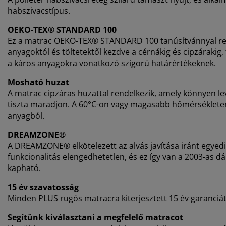
habszivacstípus.
OEKO-TEX® STANDARD 100
Ez a matrac OEKO-TEX® STANDARD 100 tanúsítvánnyal rende
anyagoktól és töltetektől kezdve a cérnákig és cipzárakig
a káros anyagokra vonatkozó szigorú határértékeknek.
Mosható huzat
A matrac cipzáras huzattal rendelkezik, amely könnyen 
tiszta maradjon. A 60°C-on vagy magasabb hőmérsékleten
anyagból.
DREAMZONE®
A DREAMZONE® elkötelezett az alvás javítása iránt egyed
funkcionalitás elengedhetetlen, és ez így van a 2003-as 
kapható.
15 év szavatosság
Minden PLUS rugós matracra kiterjesztett 15 év garanciát 
Segítünk kiválasztani a megfelelő matracot