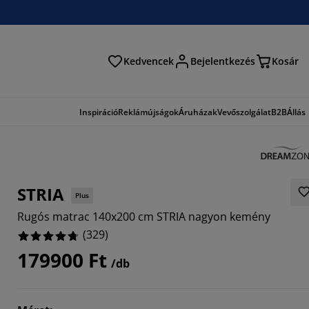
Kedvencek
Bejelentkezés
Kosár
és
Inspiráció
Reklámújságok
Áruházak
Vevőszolgálat
B2B
Állás
STRIA
Plus
Rugós matrac 140x200 cm STRIA nagyon kemény
(
329
)
179900 Ft
/db
722%
5045%