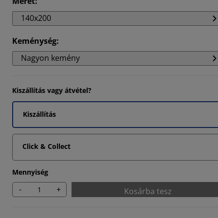
Méret
:
395%
140x200
085%
Keménység
:
924%
Nagyon kemény
Kiszállítás vagy átvétel?
Kiszállítás
Click & Collect
Mennyiség
-
+
Kosárba tesz