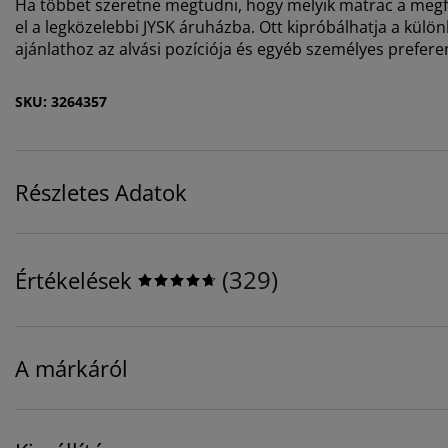
Ha többet szeretne megtudni, hogy melyik matrac a megfe
el a legközelebbi JYSK áruházba. Ott kipróbálhatja a kül
ajánlathoz az alvási pozíciója és egyéb személyes preferen
SKU: 3264357
Részletes Adatok
(
329
)
Értékelések
A márkáról