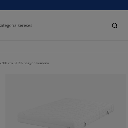
Keres
x200 cm STRIA nagyon kemény
80.85106382978
11.85410334346