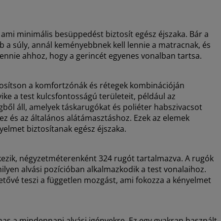
ami minimális besüppedést biztosít egész éjszaka. Bár a
 a súly, annál keményebbnek kell lennie a matracnak, és
ennie ahhoz, hogy a gerincét egyenes vonalban tartsa.
ztosítson a komfortzónák és rétegek kombinációján
e a test kulcsfontosságú területeit, például az
ből áll, amelyek táskarugókat és poliéter habszivacsot
z és az általános alátámasztáshoz. Ezek az elemek
yelmet biztosítanak egész éjszaka.
ezik, négyzetméterenként 324 rugót tartalmazva. A rugók
lyen alvási pozícióban alkalmazkodik a test vonalaihoz.
etővé teszi a független mozgást, ami fokozza a kényelmet
lmas a mindennapi alvási igényekre. Ez egy gyakran használt