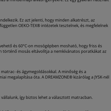
lkezik. Ez azt jelenti, hogy minden alkatrészt, az
, független OEKO-TEX® intézetek tesztelnek, és megfelelnek
levehető és 60°C-on mosógépben mosható, hogy friss és
 történő mosás eltávolítja a nemkívánatos poratkákat az
i matrac- és ágymegoldásokkal. A minőség és a
dániai megalapítása óta. A DREAMZONE® kizárólag a JYSK-nél
vállalunk, így biztos lehet a választott matracban.