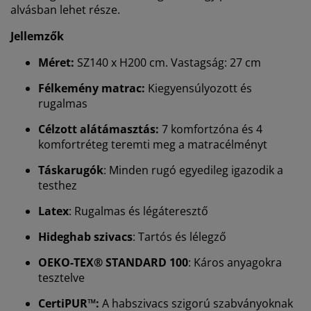
alvásban lehet része.
Jellemzők
Méret:
SZ140 x H200 cm. Vastagság: 27 cm
Félkemény matrac:
Kiegyensúlyozott és
rugalmas
Célzott alátámasztás:
7 komfortzóna és 4
komfortréteg teremti meg a matracélményt
Táskarugók
: Minden rugó egyedileg igazodik a
testhez
Latex
: Rugalmas és légáteresztő
Hideghab szivacs
: Tartós és lélegző
OEKO-TEX® STANDARD 100
: Káros anyagokra
tesztelve
CertiPUR™:
A habszivacs szigorú szabványoknak