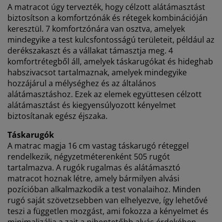
megjelenítése érdekében. A célokról bővebben a
A matracot úgy tervezték, hogy célzott alátámasztást
„Módosítás” részben olvashat, és a hozzájárulását a
biztosítson a komfortzónák és rétegek kombinációján
süti ikonra kattintva visszavonhatja. Az „Összes
keresztül. 7 komfortzónára van osztva, amelyek
elfogadása” gombra kattintva mindhárom célhoz
mindegyike a test kulcsfontosságú területeit, például az
hozzájárul. Olvasson többet a
személyes adatok
derékszakaszt és a vállakat támasztja meg. 4
gyűjtéséről és feldolgozásáról
, valamint a
süti
komfortrétegből áll, amelyek táskarugókat és hideghab
szabályzatunkról
.
habszivacsot tartalmaznak, amelyek mindegyike
hozzájárul a mélységhez és az általános
alátámasztáshoz. Ezek az elemek együttesen célzott
alátámasztást és kiegyensúlyozott kényelmet
biztosítanak egész éjszaka.
Táskarugók
A matrac magja 16 cm vastag táskarugó réteggel
rendelkezik, négyzetméterenként 505 rugót
tartalmazva. A rugók rugalmas és alátámasztó
matracot hoznak létre, amely bármilyen alvási
pozícióban alkalmazkodik a test vonalaihoz. Minden
rugó saját szövetzsebben van elhelyezve, így lehetővé
teszi a független mozgást, ami fokozza a kényelmet és
minimalizálja a zajt a pihentetőbb alvás érdekében.