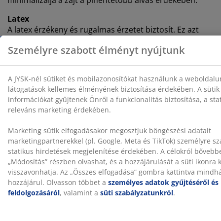
Latex
A latex érzékeny és rugalmas érzetet biztosít. Ez azt
jelenti, hogy a matrac gyorsan alkalmazkodik a
mozgáshoz, és megfelelő alátámasztást nyújt
éjszakáról éjszakára. A latex mag természetes és
szintetikus latex keveréke. A természetes latexet
gumifák nedvéből állítják elő, és természeténél fogva
képes elvezetni a felesleges hőt, míg a szintetikus latex
különösen tartós. Egy légáteresztő latexes matrac
segíthet szárazon és kényelmesen tartani, ha alvás
közben melege van.
Hideghab szivacs
A tartós, hideghab szivacs rugalmas matracot biztosít.
Nagy sűrűségű és hosszú élettartamú. Nyitott cellás
szerkezete miatt jobban lélegzik, mint a hagyományos
poliéter habszivacs.
OEKO-TEX® STANDARD 100
Ez a matrac OEKO-TEX® STANDARD 100 tanúsítvánnyal