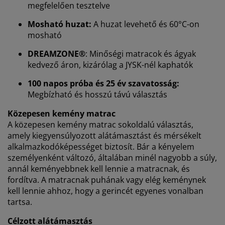
megfelelően tesztelve
Mosható huzat:
A huzat levehető és 60°C-on
mosható
DREAMZONE®
: Minőségi matracok és ágyak
kedvező áron, kizárólag a JYSK-nél kaphatók
100 napos próba és 25 év szavatosság:
Megbízható és hosszú távú választás
Személyre szabott élményt nyújtunk
Közepesen kemény matrac
A közepesen kemény matrac sokoldalú választás,
amely kiegyensúlyozott alátámasztást és mérsékelt
A JYSK-nél sütiket és mobilazonosítókat használunk a
alkalmazkodóképességet biztosít. Bár a kényelem
weboldalunkon tett látogatások kellemes élményének
személyenként változó, általában minél nagyobb a súly,
biztosítása érdekében. A sütik információkat gyűjtenek
Önről a funkcionalitás biztosítása, a statisztikák és a
annál keményebbnek kell lennie a matracnak, és
releváns marketing érdekében.
fordítva. A matracnak puhának vagy elég keménynek
kell lennie ahhoz, hogy a gerincét egyenes vonalban
Marketing sütik elfogadásakor megosztjuk böngészési
tartsa.
adatait marketingpartnerekkel (pl. Google, Meta és
Célzott alátámasztás
TikTok) személyre szabott és statikus hirdetések