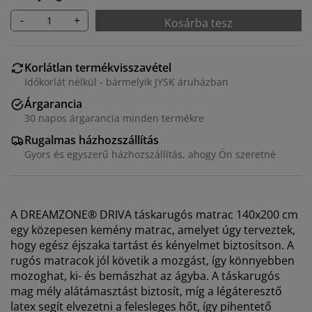
-
+
Kosárba tesz
Korlátlan termékvisszavétel
Időkorlát nélkül - bármelyik JYSK áruházban
Árgarancia
30 napos árgarancia minden termékre
Rugalmas házhozszállítás
Gyors és egyszerű házhozszállítás, ahogy Ön szeretné
A DREAMZONE® DRIVA táskarugós matrac 140x200 cm
egy közepesen kemény matrac, amelyet úgy terveztek,
hogy egész éjszaka tartást és kényelmet biztosítson. A
rugós matracok jól követik a mozgást, így könnyebben
mozoghat, ki- és bemászhat az ágyba. A táskarugós
mag mély alátámasztást biztosít, míg a légáteresztő
latex segít elvezetni a felesleges hőt, így pihentető