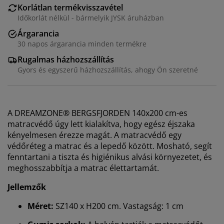
Korlátlan termékvisszavétel
Időkorlát nélkül - bármelyik JYSK áruházban
Árgarancia
30 napos árgarancia minden termékre
Rugalmas házhozszállítás
Gyors és egyszerű házhozszállítás, ahogy Ön szeretné
A DREAMZONE® BERGSFJORDEN 140x200 cm-es
matracvédő úgy lett kialakítva, hogy egész éjszaka
kényelmesen érezze magát. A matracvédő egy
védőréteg a matrac és a lepedő között. Mosható, segít
fenntartani a tiszta és higiénikus alvási környezetet, és
meghosszabbítja a matrac élettartamát.
Jellemzők
Méret:
SZ140 x H200 cm. Vastagság: 1 cm