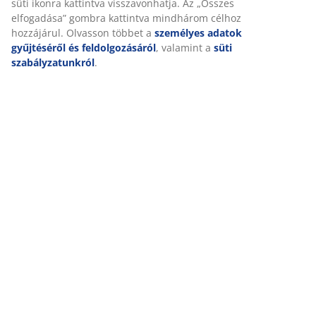
Szövet
Az anyag pamut és poliészter keverékéből készült. A
pamut puha és természetes érzetet biztosít, ami segít
kényelmesen érezni magad éjszaka. A poliészter tartós
anyag, amely könnyen tisztítható és hosszú ideig kitart,
még gyakori használat esetén is.
Poliészter töltet
A tartós és rugalmas poliészter töltet mosás után is
megőrzi alakját, és puha, kényelmes fekvési felületet
biztosít.
OEKO-TEX® STANDARD 100
Ez a matracvédő OEKO-TEX® STANDARD 100
tanúsítvánnyal rendelkezik. Ez azt jelenti, hogy minden
alkotóelemet, az anyagoktól a fonalakig, független
OEKO-TEX® intézmények tesztelnek, és megfelelnek a
káros anyagokra vonatkozó szigorú határértékeknek.
DREAMZONE®
A DREAMZONE® elkötelezett az alvás javítása iránt