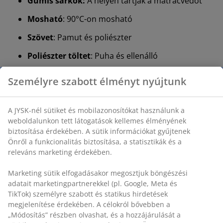
Gumis sarkok:
A helyén tartják a matracvédőt
Mosható
:
90°C-on mosható
Szövet
: Pamut és poliészter
Poliészter töltet
: Puha és ellenálló
OEKO-TEX® STANDARD 100
: Káros anyagokra
tesztelve
DREAMZONE®:
Minőségi matracok és ágyak
kedvező áron, kizárólag a JYSK-nél
Gumis sarkok
A gumis sarkok segítenek megakadályozni, hogy a
matracvédő elcsússzon vagy összegyűrődjön éjszaka.
Mosható
A matracvédő 90°C-on mosógépben mosható, így friss
és tiszta marad. A 90°C-os mosás eltávolítja a
baktériumokat és a poratkákat az anyagból.