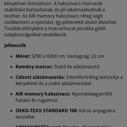
kényelmet biztosítson. A habszivacs matracok
stabilitást biztosítanak, és jól alkalmazkodnak a
testhez. Az AIR memory habszivacs réteg segít
csökkenteni a nyomást, így pihentető alvást élvezhet.
További előnyként a matrachuzat poratka-gátló
tulajdonságokkal rendelkezik.
Jellemzők
Méret:
SZ90 x H200 cm. Vastagság: 22 cm
Kemény matrac:
Stabil és alátámasztó
Célzott alátámasztás:
3 komfortréteg biztosítja a
kényelmet és a stabil alátámasztást
AIR memory habszivacs:
Nyomáskiegyenlítő
hatású és rugalmas
OEKO-TEX® STANDARD 100
: Káros anyagokra
tesztelve
®