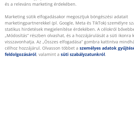
cipzárakig, független OEKO-TEX® intézmények
tesztelnek, és megfelelnek a káros anyagokra
vonatkozó szigorú határértékeknek.
®
GREENFIRST
huzat
Ezt a matracot GREENFIRST® biociddal kezelték, amely
Geraniol hatóanyagot tartalmaz. A Geraniollal végzett
kezelés poratka-ellenes tulajdonságokkal rendelkezik. A
Geraniol bőrszenzitizáló hatású, ezért kerülni kell a
bőrrel való közvetlen érintkezését. Mindig takarja le
lepedővel.
Mosható huzat
A matrac cipzáras huzattal rendelkezik, amely könnyen
levehető és 40°C-on mosógépben mosható, hogy friss
és tiszta maradjon.
WELLPUR®
A WELLPUR® egy skandináv márka, amely
nyomáskiegyenlítő hatású matracokat és párnákat
kínál memory habszivacsból, amely pontosan