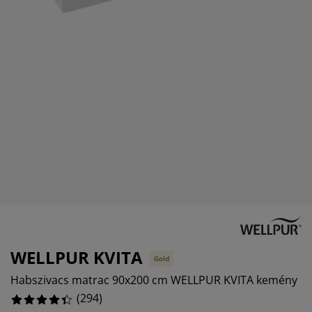
útorápolók és kiegészítők
ltéri világítás
epedők
gykeretek
lágítás
emping
uhásszekrények
gyalapok
áztartás
%
álószoba bútorok
gyrácsok
yerekszoba
%
yerek matracok
osási kiegészítők
yerekágyak
WELLPUR KVITA
Gold
Habszivacs matrac 90x200 cm WELLPUR KVITA kemény
(
294
)