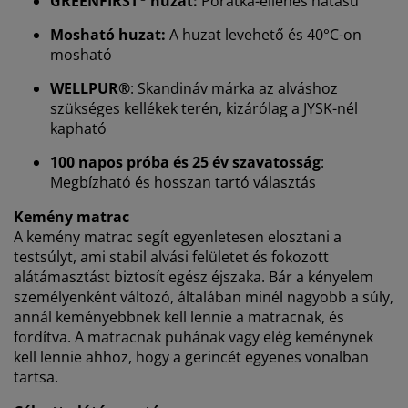
GREENFIRST
huzat:
Poratka-ellenes hatású
Mosható huzat:
A huzat levehető és 40°C-on
mosható
WELLPUR®
: Skandináv márka az alváshoz
szükséges kellékek terén, kizárólag a JYSK-nél
Személyre szabott élményt nyújtunk
kapható
100 napos próba és 25 év szavatosság
:
A JYSK-nél sütiket és mobilazonosítókat használunk a
Megbízható és hosszan tartó választás
weboldalunkon tett látogatások kellemes élményének
biztosítása érdekében. A sütik információkat gyűjtenek
Kemény matrac
Önről a funkcionalitás biztosítása, a statisztikák és a
A kemény matrac segít egyenletesen elosztani a
releváns marketing érdekében.
testsúlyt, ami stabil alvási felületet és fokozott
alátámasztást biztosít egész éjszaka. Bár a kényelem
Marketing sütik elfogadásakor megosztjuk böngészési
személyenként változó, általában minél nagyobb a súly,
adatait marketingpartnerekkel (pl. Google, Meta és
annál keményebbnek kell lennie a matracnak, és
TikTok) személyre szabott és statikus hirdetések
fordítva. A matracnak puhának vagy elég keménynek
megjelenítése érdekében. A célokról bővebben a
kell lennie ahhoz, hogy a gerincét egyenes vonalban
„Módosítás” részben olvashat, és a hozzájárulását a
tartsa.
süti ikonra kattintva visszavonhatja. Az „Összes
elfogadása” gombra kattintva mindhárom célhoz