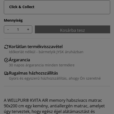
Click & Collect
Mennyiség
-
+
Kosárba tesz
Korlátlan termékvisszavétel
Időkorlát nélkül - bármelyik JYSK áruházban
Árgarancia
30 napos árgarancia minden termékre
Rugalmas házhozszállítás
Gyors és egyszerű házhozszállítás, ahogy Ön szeretné
A WELLPUR® KVITA AIR memory habszivacs matrac
90x200 cm egy kemény, antiallergén matrac, amelyet
úgy terveztek, hogy egész éjjel alátámasztást és