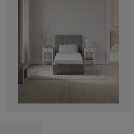
0%
14.2857142857
0%