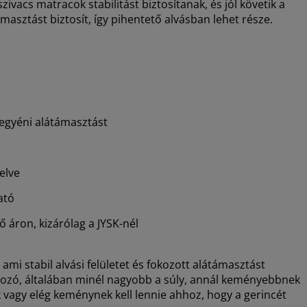
ivacs matracok stabilitást biztosítanak, és jól követik a
asztást biztosít, így pihentető alvásban lehet része.
 egyéni alátámasztást
elve
ató
áron, kizárólag a JYSK-nél
ami stabil alvási felületet és fokozott alátámasztást
ltozó, általában minél nagyobb a súly, annál keményebbnek
k vagy elég keménynek kell lennie ahhoz, hogy a gerincét