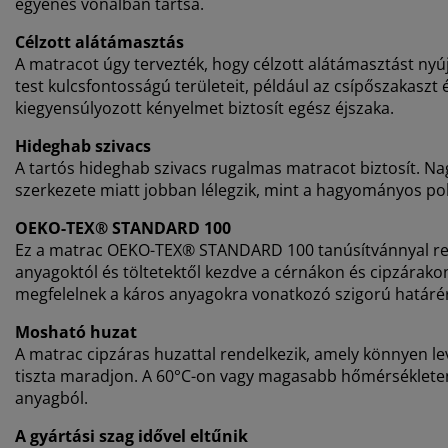
egyenes vonalban tartsa.
Célzott alátámasztás
A matracot úgy tervezték, hogy célzott alátámasztást nyú
test kulcsfontosságú területeit, például az csípőszakaszt és
kiegyensúlyozott kényelmet biztosít egész éjszaka.
Hideghab szivacs
A tartós hideghab szivacs rugalmas matracot biztosít. Na
szerkezete miatt jobban lélegzik, mint a hagyományos pol
OEKO-TEX® STANDARD 100
Ez a matrac OEKO-TEX® STANDARD 100 tanúsítvánnyal rende
anyagoktól és töltetektől kezdve a cérnákon és cipzárako
megfelelnek a káros anyagokra vonatkozó szigorú határé
Mosható huzat
A matrac cipzáras huzattal rendelkezik, amely könnyen 
tiszta maradjon. A 60°C-on vagy magasabb hőmérsékleten
anyagból.
A gyártási szag idővel eltűnik