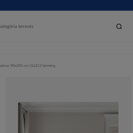
Keres
matrac 90x200 cm LILLELV kemény
85.7142857142
0%