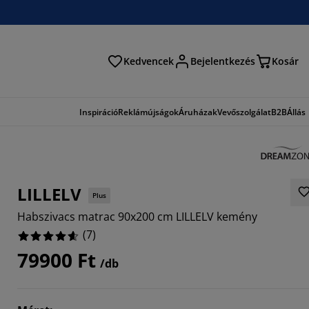
Kedvencek
Bejelentkezés
Kosár
és
Inspiráció
Reklámújságok
Áruházak
Vevőszolgálat
B2B
Állás
LILLELV
Plus
Habszivacs matrac 90x200 cm LILLELV kemény
(
7
)
79900 Ft
/db
8571%