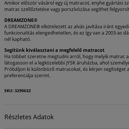
Amikor először vásárol egy új matracot, enyhe gyártási sza
matrac szellőztetése vagy porszívózása segíthet felgyorsí
DREAMZONE®
A DREAMZONE® elkötelezett az alvás javítása iránt egyed
funkcionalitás elengedhetetlen, és ez így van a 2003-as 
nél kapható.
Segítünk kiválasztani a megfelelő matracot
Ha többet szeretne megtudni arról, hogy melyik matrac a
látogasson el a legközelebbi JYSK áruházba, ahol személyr
Próbáljon ki különböző matracokat, és kérjen segítséget a
preferenciája szerint.
SKU: 3290632
Részletes Adatok