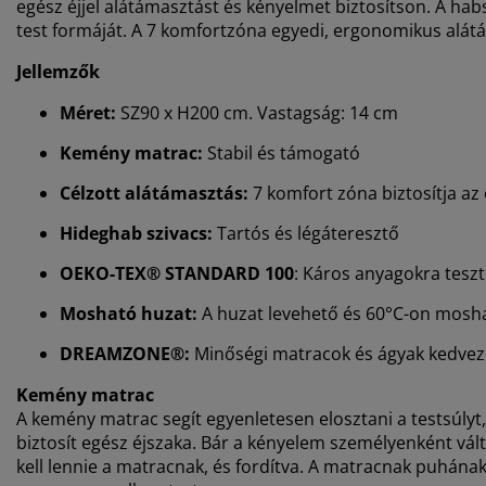
egész éjjel alátámasztást és kényelmet biztosítson. A habsz
test formáját. A 7 komfortzóna egyedi, ergonomikus alátám
Jellemzők
Méret:
SZ90 x H200 cm. Vastagság: 14 cm
Kemény matrac:
Stabil és támogató
Célzott alátámasztás:
7 komfort zóna biztosítja az
Hideghab szivacs:
Tartós és légáteresztő
OEKO-TEX® STANDARD 100
: Káros anyagokra teszt
Mosható huzat:
A huzat levehető és 60°C-on mosh
DREAMZONE®:
Minőségi matracok és ágyak kedvező 
Kemény matrac
A kemény matrac segít egyenletesen elosztani a testsúlyt, 
biztosít egész éjszaka. Bár a kényelem személyenként vá
kell lennie a matracnak, és fordítva. A matracnak puhána