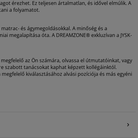
got érezhet. Ez teljesen ártalmatlan, és idővel elmúlik. A
tani a folyamatot.
i matrac- és ágymegoldásokkal. A minőség és a
dániai megalapítása óta. A DREAMZONE® exkluzívan a JYSK-
 megfelelő az Ön számára, olvassa el útmutatóinkat, vagy
e szabott tanácsokat kaphat képzett kollégáinktól.
 megfelelő kiválasztásához alvási pozíciója és más egyéni