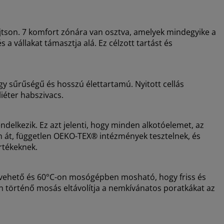
jtson. 7 komfort zónára van osztva, amelyek mindegyike a
 a vállakat támasztja alá. Ez célzott tartást és
gy sűrűségű és hosszú élettartamú. Nyitott cellás
iéter habszivacs.
lkezik. Ez azt jelenti, hogy minden alkotóelemet, az
n át, független OEKO-TEX® intézmények tesztelnek, és
rtékeknek.
levehető és 60°C-on mosógépben mosható, hogy friss és
 történő mosás eltávolítja a nemkívánatos poratkákat az