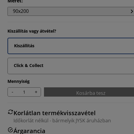
Méret
:
90x200
14285%
Kiszállítás vagy átvétel?
Kiszállítás
Click & Collect
Mennyiség
-
+
Kosárba tesz
Korlátlan termékvisszavétel
Időkorlát nélkül - bármelyik JYSK áruházban
Árgarancia