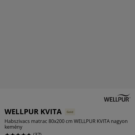
útorápolók és kiegészítők
ltéri világítás
epedők
gykeretek
lágítás
%
emping
uhásszekrények
gyalapok
áztartás
%
álószoba bútorok
gyrácsok
yerekszoba
yerek matracok
osási kiegészítők
yerekágyak
WELLPUR KVITA
Gold
Habszivacs matrac 80x200 cm WELLPUR KVITA nagyon
kemény
(
37
)