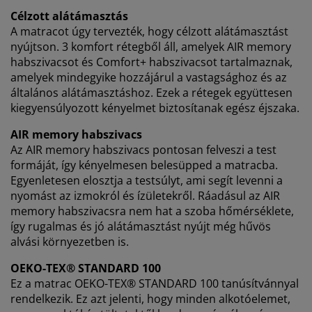
hozzájárul. Olvasson többet a
személyes adatok
Célzott alátámasztás
gyűjtéséről és feldolgozásáról
, valamint a
süti
A matracot úgy tervezték, hogy célzott alátámasztást
szabályzatunkról
.
nyújtson. 3 komfort rétegből áll, amelyek AIR memory
habszivacsot és Comfort+ habszivacsot tartalmaznak,
amelyek mindegyike hozzájárul a vastagsághoz és az
általános alátámasztáshoz. Ezek a rétegek együttesen
kiegyensúlyozott kényelmet biztosítanak egész éjszaka.
AIR memory habszivacs
Az AIR memory habszivacs pontosan felveszi a test
formáját, így kényelmesen belesüpped a matracba.
Egyenletesen elosztja a testsúlyt, ami segít levenni a
nyomást az izmokról és ízületekről. Ráadásul az AIR
memory habszivacsra nem hat a szoba hőmérséklete,
így rugalmas és jó alátámasztást nyújt még hűvös
alvási környezetben is.
OEKO-TEX® STANDARD 100
Ez a matrac OEKO-TEX® STANDARD 100 tanúsítvánnyal
rendelkezik. Ez azt jelenti, hogy minden alkotóelemet,