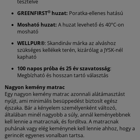
tesztelve
®
GREENFIRST
huzat:
Poratka-ellenes hatású
Mosható huzat:
A huzat levehető és 40°C-on
mosható
Személyre szabott élményt nyújtunk
WELLPUR®
: Skandináv márka az alváshoz
szükséges kellékek terén, kizárólag a JYSK-nél
kapható
A JYSK-nél sütiket és mobilazonosítókat használunk a
weboldalunkon tett látogatások kellemes élményének
100 napos próba és 25 év szavatosság
:
biztosítása érdekében. A sütik információkat gyűjtenek
Megbízható és hosszan tartó választás
Önről a funkcionalitás biztosítása, a statisztikák és a
releváns marketing érdekében.
Nagyon kemény matrac
Egy nagyon kemény matrac azonnali alátámasztást
Marketing sütik elfogadásakor megosztjuk böngészési
nyújt, ami minimális besüppedést biztosít egész
adatait marketingpartnerekkel (pl. Google, Meta és
éjszaka. Bár a kényelem személyenként változó,
TikTok) személyre szabott és statikus hirdetések
általában minél nagyobb a súly, annál keményebbnek
megjelenítése érdekében. A célokról bővebben a
kell lennie a matracnak, és fordítva. A matracnak
„Módosítás” részben olvashat, és a hozzájárulását a
puhának vagy elég keménynek kell lennie ahhoz, hogy a
süti ikonra kattintva visszavonhatja. Az „Összes
gerincét egyenes vonalban tartsa.
elfogadása” gombra kattintva mindhárom célhoz