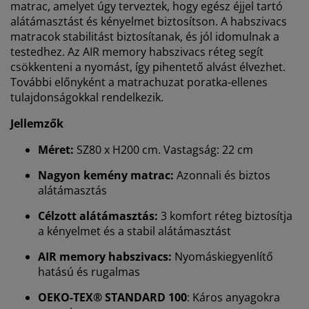
matrac, amelyet úgy terveztek, hogy egész éjjel tartó
alátámasztást és kényelmet biztosítson. A habszivacs
matracok stabilitást biztosítanak, és jól idomulnak a
testedhez. Az AIR memory habszivacs réteg segít
csökkenteni a nyomást, így pihentető alvást élvezhet.
További előnyként a matrachuzat poratka-ellenes
tulajdonságokkal rendelkezik.
Jellemzők
Méret:
SZ80 x H200 cm. Vastagság: 22 cm
Nagyon kemény matrac:
Azonnali és biztos
alátámasztás
Célzott alátámasztás:
3 komfort réteg biztosítja
a kényelmet és a stabil alátámasztást
AIR memory habszivacs:
Nyomáskiegyenlítő
hatású és rugalmas
OEKO-TEX® STANDARD 100
: Káros anyagokra