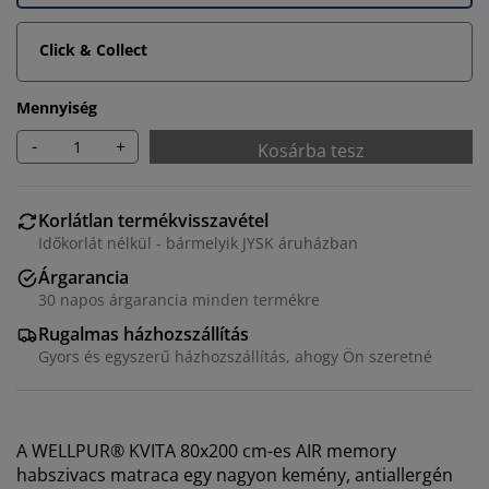
Click & Collect
Mennyiség
-
+
Kosárba tesz
Korlátlan termékvisszavétel
Időkorlát nélkül - bármelyik JYSK áruházban
Árgarancia
30 napos árgarancia minden termékre
Rugalmas házhozszállítás
Gyors és egyszerű házhozszállítás, ahogy Ön szeretné
A WELLPUR® KVITA 80x200 cm-es AIR memory
habszivacs matraca egy nagyon kemény, antiallergén