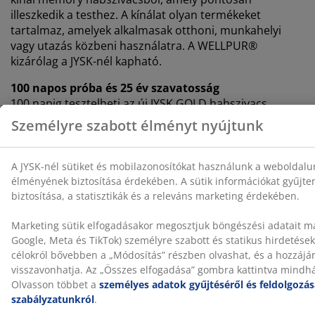
illeszkedik a testhez. A kínálat olyan termékeket
tartalmaz, amelyek alkalmasak otthoni, munkahelyi
vagy utazás közbeni használatra. A WELLPUR®
kizárólag a JYSK-nél kapható.
100 napos próba és 25 év szavatosság
100 napig tesztelheti az új JYSK GOLD habszivacs
matracát otthon. Ha nem teljesen elégedett,
kicserélheti egy másik modellre. Minden GOLD
habszivacs matracra kiterjesztett 25 év szavatosság is
jár.
A gyártási szag idővel eltűnik
Amikor először vásárol egy új matracot, enyhe gyártási
szagot érezhet. Ez teljesen ártalmatlan, és idővel
elmúlik. A matrac szellőztetése vagy porszívózása
segíthet felgyorsítani a folyamatot.
Segítünk kiválasztani a megfelelő matracot
Ha többet szeretne megtudni arról, hogy melyik
matrac a megfelelő az Ön számára, olvassa el