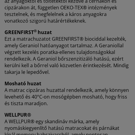
az anyagoktól és töltetektől kezdve a cérnákon és
cipzárakon át, független OEKO-TEX® intézmények
tesztelnek, és megfelelnek a káros anyagokra
vonatkozó szigorú határértékeknek.
®
GREENFIRST
huzat
Ezt a matrachuzatot GREENFIRST® biociddal kezelték,
amely Geraniol hatóanyagot tartalmaz. A Geraniollal
végzett kezelés poratka-ellenes tulajdonságokkal
rendelkezik. A Geraniol bőrszenzitizáló hatású, ezért
kerülni kell a bőrrel való közvetlen érintkezését. Mindig
takarja le lepedővel.
Mosható huzat
A matrac cipzáras huzattal rendelkezik, amely könnyen
levehető és 40°C-on mosógépben mosható, hogy friss
és tiszta maradjon.
WELLPUR®
A WELLPUR® egy skandináv márka, amely
nyomáskiegyenlítő hatású matracokat és párnákat
kínál memory habszivacsból, amely pontosan