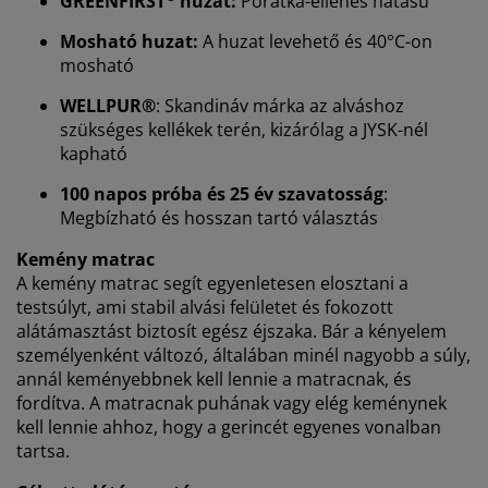
GREENFIRST
huzat:
Poratka-ellenes hatású
Mosható huzat:
A huzat levehető és 40°C-on
mosható
WELLPUR®
: Skandináv márka az alváshoz
szükséges kellékek terén, kizárólag a JYSK-nél
Személyre szabott élményt nyújtunk
kapható
100 napos próba és 25 év szavatosság
:
A JYSK-nél sütiket és mobilazonosítókat használunk a
Megbízható és hosszan tartó választás
weboldalunkon tett látogatások kellemes élményének
biztosítása érdekében. A sütik információkat gyűjtenek
Kemény matrac
Önről a funkcionalitás biztosítása, a statisztikák és a
A kemény matrac segít egyenletesen elosztani a
releváns marketing érdekében.
testsúlyt, ami stabil alvási felületet és fokozott
alátámasztást biztosít egész éjszaka. Bár a kényelem
Marketing sütik elfogadásakor megosztjuk böngészési
személyenként változó, általában minél nagyobb a súly,
adatait marketingpartnerekkel (pl. Google, Meta és
annál keményebbnek kell lennie a matracnak, és
TikTok) személyre szabott és statikus hirdetések
fordítva. A matracnak puhának vagy elég keménynek
megjelenítése érdekében. A célokról bővebben a
kell lennie ahhoz, hogy a gerincét egyenes vonalban
„Módosítás” részben olvashat, és a hozzájárulását a
tartsa.
süti ikonra kattintva visszavonhatja. Az „Összes
elfogadása” gombra kattintva mindhárom célhoz