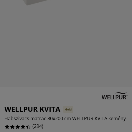
útorápolók és kiegészítők
ltéri világítás
epedők
gykeretek
lágítás
emping
uhásszekrények
gyalapok
áztartás
%
álószoba bútorok
gyrácsok
yerekszoba
%
yerek matracok
osási kiegészítők
yerekágyak
WELLPUR KVITA
Gold
Habszivacs matrac 80x200 cm WELLPUR KVITA kemény
(
294
)