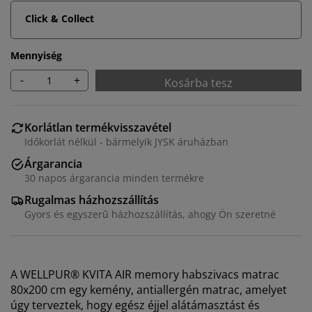
Click & Collect
Mennyiség
-
+
Kosárba tesz
Korlátlan termékvisszavétel
Időkorlát nélkül - bármelyik JYSK áruházban
Árgarancia
30 napos árgarancia minden termékre
Rugalmas házhozszállítás
Gyors és egyszerű házhozszállítás, ahogy Ön szeretné
A WELLPUR® KVITA AIR memory habszivacs matrac
80x200 cm egy kemény, antiallergén matrac, amelyet
úgy terveztek, hogy egész éjjel alátámasztást és