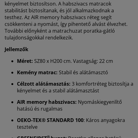
kényelmet biztosítson. A habszivacs matracok
stabilitást biztosítanak, és jól alkalmazkodnak a
testhez. Az AIR memory habszivacs réteg segít
csökkenteni a nyomást, így pihentető alvást élvezhet.
További előnyként a matrachuzat poratka-gátló
tulajdonságokkal rendelkezik.
Jellemzők
Méret:
SZ80 x H200 cm. Vastagság: 22 cm
Kemény matrac:
Stabil és alátámasztó
Célzott alátámasztás:
3 komfortréteg biztosítja a
kényelmet és a stabil alátámasztást
AIR memory habszivacs:
Nyomáskiegyenlítő
hatású és rugalmas
OEKO-TEX® STANDARD 100
: Káros anyagokra
tesztelve
®