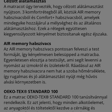
Célzott alátámasztás
hozzájárul. Olvasson többet a
személyes adatok
A matracot úgy tervezték, hogy célzott alátámasztást
gyűjtéséről és feldolgozásáról
, valamint a
süti
nyújtson. 3 komfortrétegből áll, köztük AIR memory
szabályzatunkról
.
habszivacsból és Comfort+ habszivacsból, amelyek
mindegyike hozzájárul a mélységhez és az általános
alátámasztáshoz. Ezek a rétegek együttesen
kiegyensúlyozott kényelmet biztosítanak egész éjszaka.
AIR memory habszivacs
Az AIR memory habszivacs pontosan felveszi a test
formáját, így kényelmesen belesüpped a matracba.
Egyenletesen elosztja a testsúlyt, ami segít levenni a
nyomást az izmokról és ízületekről. Ráadásul az AIR
memory habszivacsra nem hat a szoba hőmérséklete,
így rugalmas és jó alátámasztást nyújt még hűvös
alvási környezetben is.
OEKO-TEX® STANDARD 100
Ez a matrac OEKO-TEX® STANDARD 100 tanúsítvánnyal
rendelkezik. Ez azt jelenti, hogy minden alkotóelemet,
az anyagoktól és töltetektől kezdve a cérnákig és