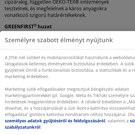
cipzárakig, független OEKO-TEX® intézmények
tesztelnek, és megfelelnek a káros anyagokra
vonatkozó szigorú határértékeknek.
®
GREENFIRST
huzat
Ezt a matracot GREENFIRST® biociddal kezelték, amely
Geraniol hatóanyagot tartalmaz. A Geraniollal végzett
kezelés poratka-ellenes tulajdonságokkal rendelkezik. A
Geraniol bőrszenzitizáló hatású, ezért kerülni kell a
bőrrel való közvetlen érintkezését. Mindig takarja le
lepedővel.
Mosható huzat
A matrac cipzáras huzattal rendelkezik, amely könnyen
levehető és 40°C-on mosógépben mosható, hogy friss
és tiszta maradjon.
WELLPUR®
A WELLPUR® egy skandináv márka, amely
nyomáskiegyenlítő hatású matracokat és párnákat
kínál memory habszivacsból, amely pontosan