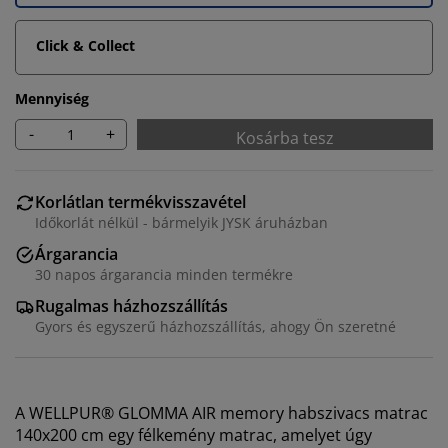
Click & Collect
Mennyiség
-
+
Kosárba tesz
Korlátlan termékvisszavétel
Időkorlát nélkül - bármelyik JYSK áruházban
Árgarancia
30 napos árgarancia minden termékre
Rugalmas házhozszállítás
Gyors és egyszerű házhozszállítás, ahogy Ön szeretné
A WELLPUR® GLOMMA AIR memory habszivacs matrac
140x200 cm egy félkemény matrac, amelyet úgy