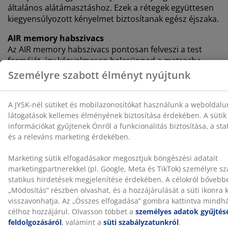
általános alátámasztáshoz. Ezek a rétegek együttesen
kiegyensúlyozott kényelmet biztosítanak egész éjszaka.
AIR memory habszivacs
Az AIR memory habszivacs pontosan felveszi a test
formáját, így kényelmesen belesüpped a matracba.
Egyenletesen elosztja a testsúlyt, ami segít levenni a
nyomást az izmokról és ízületekről. Ráadásul az AIR
memory habszivacsra nem hat a szoba hőmérséklete,
így rugalmas és jó alátámasztást nyújt még hűvös
alvási környezetben is.
OEKO-TEX® STANDARD 100
Ez a fekvőbetét OEKO-TEX® STANDARD 100
tanúsítvánnyal rendelkezik. Ez azt jelenti, hogy minden
alkotóelemet, az anyagoktól és töltetektől kezdve a
cérnákig és cipzárakig, független OEKO-TEX®
intézmények tesztelnek, és megfelelnek a káros
anyagokra vonatkozó szigorú határértékeknek.
Mosható huzat