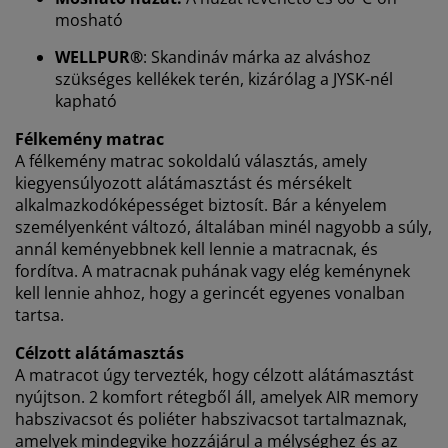
Személyre szabott élményt nyújtunk
mosható
WELLPUR®
: Skandináv márka az alváshoz
A JYSK-nél sütiket és mobilazonosítókat használunk a
szükséges kellékek terén, kizárólag a JYSK-nél
weboldalunkon tett látogatások kellemes élményének
kapható
biztosítása érdekében. A sütik információkat gyűjtenek
Önről a funkcionalitás biztosítása, a statisztikák és a
Félkemény matrac
releváns marketing érdekében.
A félkemény matrac sokoldalú választás, amely
kiegyensúlyozott alátámasztást és mérsékelt
Marketing sütik elfogadásakor megosztjuk böngészési
alkalmazkodóképességet biztosít. Bár a kényelem
adatait marketingpartnerekkel (pl. Google, Meta és
személyenként változó, általában minél nagyobb a súly,
TikTok) személyre szabott és statikus hirdetések
annál keményebbnek kell lennie a matracnak, és
megjelenítése érdekében. A célokról bővebben a
fordítva. A matracnak puhának vagy elég keménynek
„Módosítás” részben olvashat, és a hozzájárulását a
kell lennie ahhoz, hogy a gerincét egyenes vonalban
süti ikonra kattintva visszavonhatja. Az „Összes
tartsa.
elfogadása” gombra kattintva mindhárom célhoz
hozzájárul. Olvasson többet a
személyes adatok
Célzott alátámasztás
gyűjtéséről és feldolgozásáról
, valamint a
süti
A matracot úgy tervezték, hogy célzott alátámasztást
szabályzatunkról
.
nyújtson. 2 komfort rétegből áll, amelyek AIR memory
habszivacsot és poliéter habszivacsot tartalmaznak,
amelyek mindegyike hozzájárul a mélységhez és az