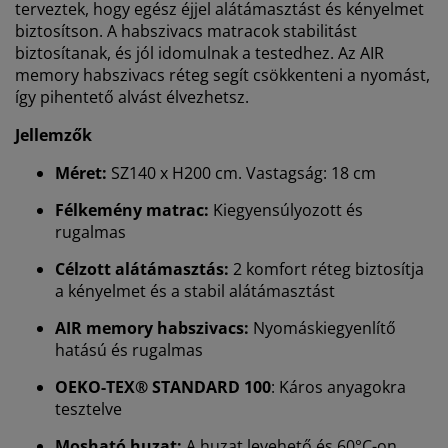
terveztek, hogy egész éjjel alátámasztást és kényelmet
biztosítson. A habszivacs matracok stabilitást
biztosítanak, és jól idomulnak a testedhez. Az AIR
memory habszivacs réteg segít csökkenteni a nyomást,
így pihentető alvást élvezhetsz.
Jellemzők
Méret:
SZ140 x H200 cm. Vastagság: 18 cm
Félkemény matrac:
Kiegyensúlyozott és
rugalmas
Célzott alátámasztás:
2 komfort réteg biztosítja
a kényelmet és a stabil alátámasztást
AIR memory habszivacs:
Nyomáskiegyenlítő
hatású és rugalmas
OEKO-TEX® STANDARD 100
: Káros anyagokra
tesztelve
Mosható huzat:
A huzat levehető és 60°C-on