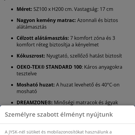
Méret:
SZ100 x H200 cm. Vastagság: 17 cm
Nagyon kemény matrac:
Azonnali és biztos
alátámasztás
Célzott alátámasztás:
7 komfort zóna és 3
komfort réteg biztosítja a kényelmet
Kókuszrost:
Nyugtató, szellőző hatást biztosít
OEKO-TEX® STANDARD 100
: Káros anyagokra
tesztelve
Mosható huzat:
A huzat levehető és 40°C-on
mosható
DREAMZONE®:
Minőségi matracok és ágyak
kedvező áron, kizárólag a JYSK-nél
Nagyon kemény matrac
Egy nagyon kemény matrac azonnali alátámasztást
nyújt, ami minimális besüppedést biztosít egész