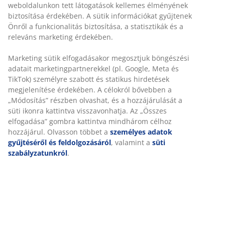
éjszaka. Bár a kényelem személyenként változó,
általában minél nagyobb a súly, annál keményebbnek
kell lennie a matracnak, és fordítva. A matracnak
puhának vagy elég keménynek kell lennie ahhoz, hogy a
gerincét egyenes vonalban tartsa.
Célzott alátámasztás
A matracot úgy tervezték, hogy célzott alátámasztást
biztosítson a komfort zónák és rétegek kombinációján
keresztül. 7 komfort zónára van osztva, amelyek
mindegyike a test kulcsfontosságú területeit, például az
csípőszakaszt és a vállakat támasztja alá. 3 komfort
rétegből áll, amelyek kókuszrostból és poliéter
habszivacsból állnak, amelyek mindegyike hozzájárul a
vastagsághoz és az általános tartáshoz. Ezek az elemek
együttesen célzott tartást és kiegyensúlyozott
kényelmet biztosítanak egész éjszaka.
Kókuszrost
A kókuszrost nyugtató és szellőző hatásának
köszönhetően fokozza a kényelmet. Emellett szilárd