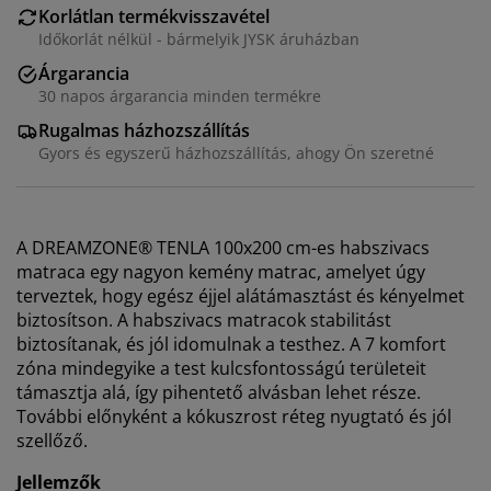
Korlátlan termékvisszavétel
Időkorlát nélkül - bármelyik JYSK áruházban
Árgarancia
30 napos árgarancia minden termékre
Rugalmas házhozszállítás
Gyors és egyszerű házhozszállítás, ahogy Ön szeretné
A DREAMZONE® TENLA 100x200 cm-es habszivacs
matraca egy nagyon kemény matrac, amelyet úgy
terveztek, hogy egész éjjel alátámasztást és kényelmet
biztosítson. A habszivacs matracok stabilitást
biztosítanak, és jól idomulnak a testhez. A 7 komfort
zóna mindegyike a test kulcsfontosságú területeit
támasztja alá, így pihentető alvásban lehet része.
További előnyként a kókuszrost réteg nyugtató és jól
szellőző.
Jellemzők