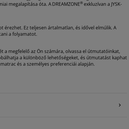
®
niai megalapítása óta. A
DREAMZONE
exkluzívan a JYSK-
 érezhet. Ez teljesen ártalmatlan, és idővel elmúlik. A
tani a folyamatot.
t a megfelelő az Ön számára, olvassa el útmutatóinkat,
róbálhatja a különböző lehetőségeket, és útmutatást kaphat
 matrac és a személyes preferenciái alapján.