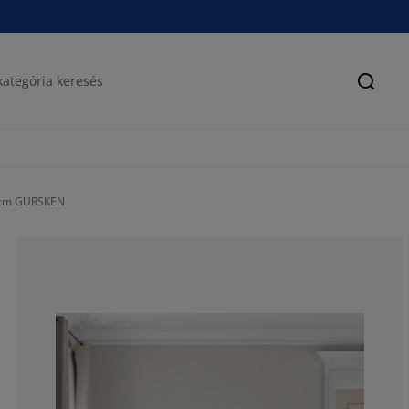
Keres
 cm GURSKEN
80.80000000000
9.6%