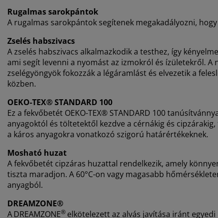
Rugalmas sarokpántok
A rugalmas sarokpántok segítenek megakadályozni, hogy 
Zselés habszivacs
A zselés habszivacs
alkalmazkodik a testhez, így kényelme
ami segít levenni a nyomást az izmokról és ízületekről. A 
zselégyöngyök fokozzák a légáramlást és elvezetik a felesl
közben.
OEKO-TEX® STANDARD 100
Ez a fekvőbetét OEKO-TEX® STANDARD 100 tanúsítvánnyal r
anyagoktól és töltetektől kezdve a cérnákig és cipzárakig
a káros anyagokra vonatkozó szigorú határértékeknek.
Mosható huzat
A fekvőbetét cipzáras huzattal rendelkezik, amely könny
tiszta maradjon. A 60°C-on vagy magasabb hőmérsékleten
anyagból.
DREAMZONE®
®
A
DREAMZONE
elkötelezett az alvás javítása iránt egye