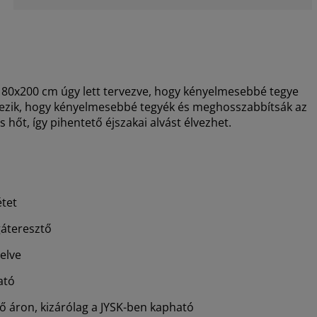
0x200 cm úgy lett tervezve, hogy kényelmesebbé tegye
yezik, hogy kényelmesebbé tegyék és meghosszabbítsák az
s hőt, így pihentető éjszakai alvást élvezhet.
étet
gáteresztő
elve
ató
 áron, kizárólag a JYSK-ben kapható