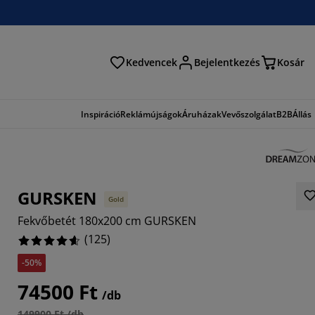
Kedvencek
Bejelentkezés
Kosár
és
Inspiráció
Reklámújságok
Áruházak
Vevőszolgálat
B2B
Állás
GURSKEN
Gold
Fekvőbetét 180x200 cm GURSKEN
(
125
)
-50%
001%
74500 Ft
/db
149900 Ft /db