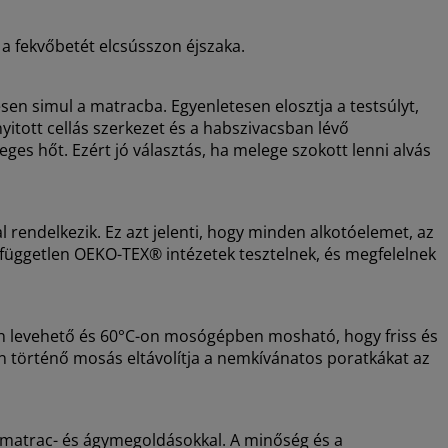
a fekvőbetét elcsússzon éjszaka.
sen simul a matracba. Egyenletesen elosztja a testsúlyt,
nyitott cellás szerkezet és a habszivacsban lévő
eges hőt. Ezért jó választás, ha melege szokott lenni alvás
endelkezik. Ez azt jelenti, hogy minden alkotóelemet, az
, független OEKO-TEX® intézetek tesztelnek, és megfelelnek
en levehető és 60°C-on mosógépben mosható, hogy friss és
 történő mosás eltávolítja a nemkívánatos poratkákat az
di matrac- és ágymegoldásokkal. A minőség és a