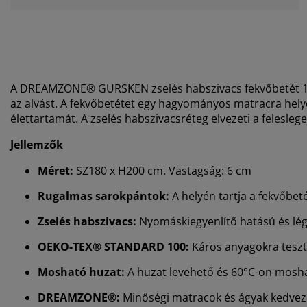
A DREAMZONE® GURSKEN zselés habszivacs fekvőbetét 18
az alvást. A fekvőbetétet egy hagyományos matracra hel
élettartamát. A zselés habszivacsréteg elvezeti a feleslege
Jellemzők
Méret:
SZ180 x H200 cm. Vastagság: 6 cm
Rugalmas sarokpántok:
A helyén tartja a fekvőbet
Zselés habszivacs:
Nyomáskiegyenlítő hatású és lé
OEKO-TEX® STANDARD 100:
Káros anyagokra teszt
Mosható huzat:
A huzat levehető és 60°C-on mosh
DREAMZONE®:
Minőségi matracok és ágyak kedvező