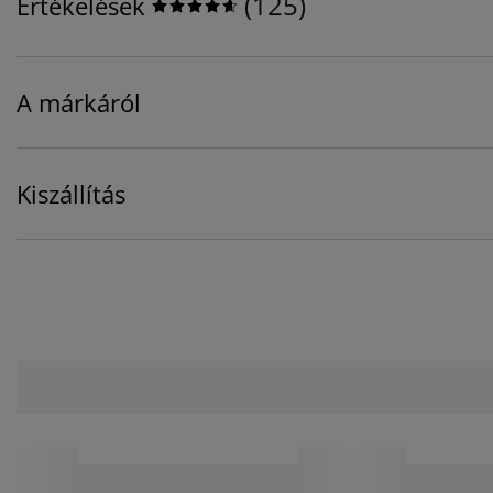
(
125
)
Értékelések
A márkáról
Kiszállítás