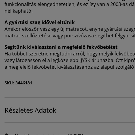
funkcionalitás elengedhetetlen, és ez így van a 2003-as dá
nél kapható.
A gyártási szag idővel eltűnik
Amikor először vesz egy új matracot, enyhe gyártási szagot
matrac szellőztetése vagy porszívózása segíthet felgyorsí
Segítünk kiválasztani a megfelelő fekvőbetétet
Ha többet szeretne megtudni arról, hogy melyik fekvőbeté
vagy látogasson el a legközelebbi JYSK áruházba. Ott kip
a megfelelő fekvőbetét kiválasztásához az alapul szolgáló
SKU: 3446181
Részletes Adatok